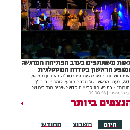
אות משתתפים בערב הפתיחה המרגש:
מופע הראשון בסדרה הנוסטלגית
שרים לך רחובות" יצא לדרך בפעם
ות תושבות ותושבי השתתפו בסופ"ש האחרון (חמישי,
17
30.7) בערב הראשון של סדרת מופעי הזמר ״שרים לך
ובות״ - במופע מוזיקלי שהוקדש לשירים הגדולים של
רכת האתר
02.08.26
ולנוע הישראלי. ארבעה מופעים נוספים יתקיימו מדי יום
נצפים ביותר
ישי ברחבת העירייה. הכניסה חופשית
היום
השבוע
החודש