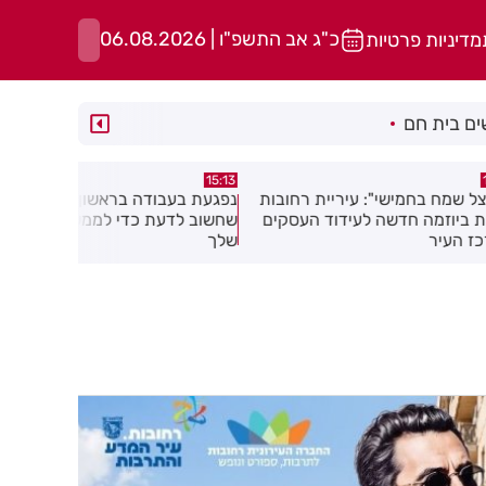
כ"ג אב התשפ"ו | 06.08.2026
מדיניות פרטיות
ם בית חם
14:44
15:13
עיריית רחובות
נפגעת בעבודה בראשון לציון? כל מה
מאות משפחו
לעידוד העסקים
שחשוב לדעת כדי לממש את הזכויות
בגן הי"א בב
שלך