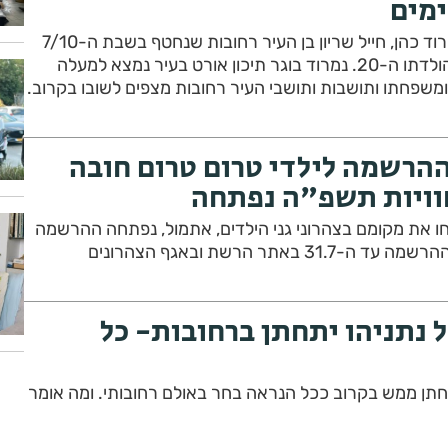
ביום שני הקרוב (15.7) נמרוד כהן, חייל שריון בן העיר רחובות שנחטף בשבת ה-7/10
לרצועת עזה יציין את יום הולדתו ה-20. נמרוד בוגר תיכון אורט בעיר נמצא למעלה
הרשמה לילדי טרום טרום חובה
וויות תשפ"ה נפתחה
ו את מקומם בצהרוני גני הילדים, אתמול, נפתחה ההרשמה
באתר הרשת ובאגף הצהרונים
 נתניהו יתחתן ברחובות- כל
תן ממש בקרוב ככל הנראה בחר באולם רחובותי. ומה אומר