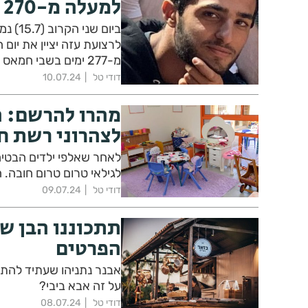
למעלה מ-270 ימים
מ-277 ימים בשבי חמאס ומשפחתו ותושבות ותושבי העיר רחובות מצפים לשובו בקרוב.
דודי טל
10.07.24
מהרו להרשם: ה
לצהרוני רשת ח
לאחר שאלפי ילדים הבטיח
לגילאי טרום טרום חובה. ההרשמה עד ה-31.7 
דודי טל
09.07.24
תתכוננו הבן של
הפרטים
אבנר נתניהו שעתיד להתח
על זה אבא ביבי?
דודי טל
08.07.24