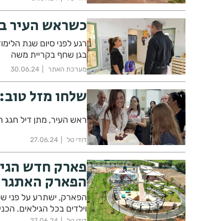
כשראש העיר בי
רגע לפני סיום שנת הלימו
בגן שחף בקריית משה
מערכת האתר
30.06.24
שלחו מזל טוב: 
ראש העיר, מתן דיל חגג הבוקר 42 ותראו איזה הפתעה עשו 
דודי טל
27.06.24
פארק חדש הגיע
הפארק האתגרי
וילדים בכל הגילאים. הכנ
דודי טל
27.06.24