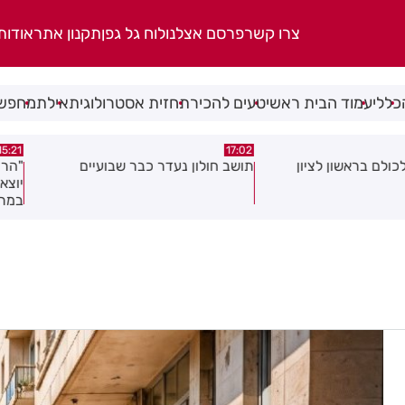
צרו קשר
פרסם אצלנו
לוח גל גפן
תקנון אתר
אודות
כללי
עמוד הבית ראשי
טעים להכיר
תחזית אסטרולוגית
אילת
מחפשי
15:21
17:02
ן
תושב חולון נעדר כבר שבועיים
"הרצל שמח בחמישי": 
יוצאת ביוזמה חדשה 
במרכז העיר