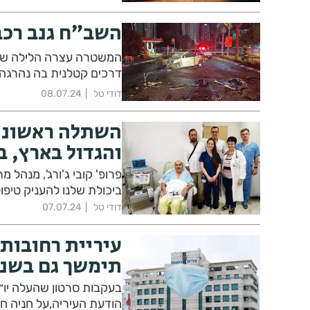
השב״ח גנב רכב
המשטרה עצרה הלילה שב
דרכים קטלנית בה נהרגה
דודי טל
08.07.24
השתלה ראשונה 
והגדול בארץ, ב
פרופ' קובי ג'ורג', מנהל
ביכולת שלנו להעניק טיפו
דודי טל
07.07.24
עיריית רחובות
תימשך גם בשנת 25
בעקבות סרטון שהעלה יו״ר 
הודעת העיריה,על חניה חי