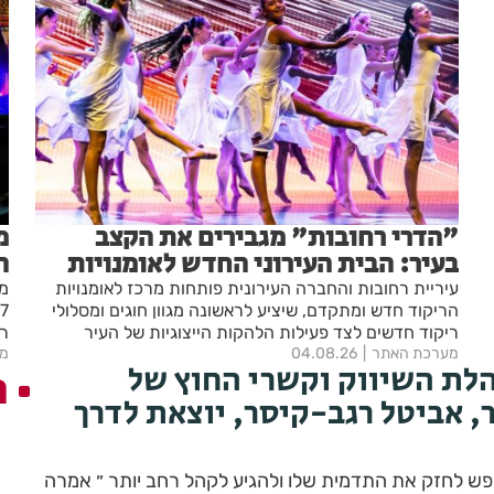
"הדרי רחובות" מגבירים את הקצב
מ
בעיר: הבית העירוני החדש לאומנויות
ה
הריקוד נפתח ברחובות
"
עיריית רחובות והחברה העירונית פותחות מרכז לאומנויות
מא
ה-
הריקוד חדש ומתקדם, שיציע לראשונה מגוון חוגים ומסלולי
ריקוד חדשים לצד פעילות הלהקות הייצוגיות של העיר
רח
מערכת האתר
04.08.26
מע
הק
הלת השיווק וקשרי החוץ של
ה
חמ
, אביטל רגב-קיסר, יוצאת לדרך
חפש לחזק את התדמית שלו ולהגיע לקהל רחב יותר ״ אמרה