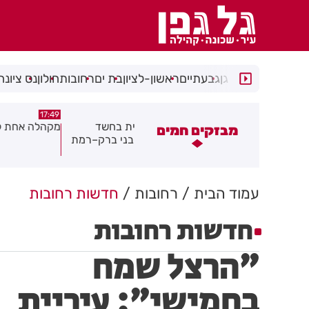
רמת גן
גבעתיים
ראשון-לציון
בת ים
רחובות
חולון
נס ציונה
17:49
18:3
עצר תושב מודיעין עילית בחשד
מקהלה אחת לכולם בראשון לציו
מבזקים חמים
איים על מפקד תחנת בני ברק–רמת
ן בקבוצת ווטסאפ
עמוד הבית
רחובות
חדשות רחובות
חדשות רחובות
"הרצל שמח
בחמישי": עיריית