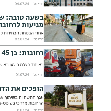
דודי טל
04.07.24
בשעה טובה: שע
מגיעות לרחובו
אחרי הבטחת הבחירות לחני
דודי טל
03.07.24
רחובות: בן 45 נחנק כשאכל במאפייה - מצבו קשה
באיחוד הצלה ביצעו באיש 
דודי טל
01.07.24
הופכים את הדר
אגף התשתיות בשיתוף אגף
הרחובות מרדכי בשיסט-נח
דודי טל
01.07.24