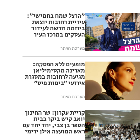
"הרצל שמח בחמישי":
עיריית רחובות יוצאת
ביוזמה חדשה לעידוד
העסקים במרכז העיר
מערכת האתר
מופעים ללא הפסקה:
מארינה מקסימיליאן
מגיעה לרחובות במסגרת
אירועי ״בימות פיס״
מערכת האתר
קריית עקרון: שר החינוך
יואב קיש ביקר בבית
הספר בן צבי, יחד יחד עם
ראש המועצה אילן ירימי