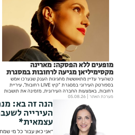
מופעים ללא הפסקה: מארינה
מקסימיליאן מגיעה לרחובות במסגרת
אירועי ״בימות פיס״
כשהעיר עדיין מתאוששת מחגיגות הענק שנערכו אמש
בספורטק העירוני במסגרת "קיץ LIVE רחובות", עיריית
רחובות, באמצעות החברה העירונית, מזמינה את תושבות
מערכת האתר
05.08.26
ותושבי העיר לערב מוזיקלי מיוחד עם מארינה מקסימיליאן -
הנה זה בא: מנ
מהיוצרות והמבצעות המוערכות בישראל.
העירייה לשעבר
עצמאית*
״אני כאן עבור כל מי שמ