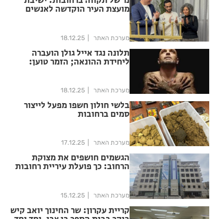
נר של תקווה ברחובות: ישיבת
מועצת העיר הוקדשה לאנשים
שמאירים את הדרך
מערכת האתר
18.12.25
תלונה נגד אייל גולן הועברה
ליחידת ההונאה; הזמר טוען:
ניסיון סחיטה
מערכת האתר
18.12.25
בלשי חולון חשפו מפעל לייצור
סמים ברחובות
מערכת האתר
17.12.25
הגשמים חושפים את מצוקת
הרחוב: כך פועלת עיריית רחובות
למען חסרי הבית
מערכת האתר
15.12.25
קריית עקרון: שר החינוך יואב קיש