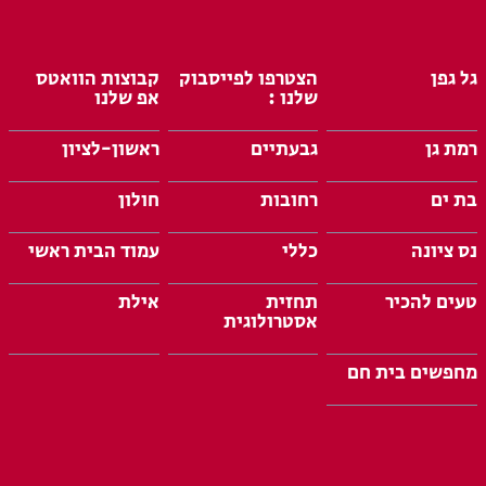
גל גפן
הצטרפו לפייסבוק
קבוצות הוואטס
שלנו :
אפ שלנו
רמת גן
גבעתיים
ראשון-לציון
בת ים
רחובות
חולון
נס ציונה
כללי
עמוד הבית ראשי
טעים להכיר
תחזית
אילת
אסטרולוגית
מחפשים בית חם