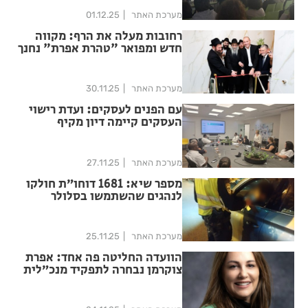
מערכת האתר
01.12.25
רחובות מעלה את הרף: מקווה
חדש ומפואר "טהרת אפרת" נחנך
בשכונת אושיות ברחובות
מערכת האתר
30.11.25
עם הפנים לעסקים: ועדת רישוי
העסקים קיימה דיון מקיף
באתגרים ובדרכי התמיכה בעסקים
בעיר רחובות
מערכת האתר
27.11.25
מספר שיא: 1681 דוחו״ת חולקו
לנהגים שהשתמשו בסלולר
בנהיגה ברחובות
מערכת האתר
25.11.25
הוועדה החליטה פה אחד: אפרת
צוקרמן נבחרה לתפקיד מנכ״לית
החברה העירונית ברחובות