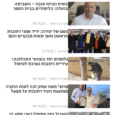
בשיח וברוח טובה - השביתה
בוטלה: הלימודים בבית הספר
בן-צבי יתקיימו היום כסדרם
מערכת האתר
18.11.25
גשם של יצירה: יריד אמני רחובות
הראשון משך מאות מבקרים והפך
את בית דונדיקוב לחגיגה
תרבותית
מערכת
17.11.25
נלחמים יחד בטוואי התהלוכה:
עיריית רחובות נערכת לטיפול
מקיף בזחל המזיק במרחב הציבורי
ותסייע לתושבות ולתושבים
בהדברה גם בשטחם הפרטי
מערכת האתר
16.11.25
פרופ’ משה שחק זכה לאות הוקרה
ממועצת העיר רחובות על מפעל
חיים בתחום האקולוגיה
מערכת האתר
16.11.25
השביל הזה מתחיל כאן: מסע בר