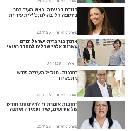
מערכת האתר
24.11.25
חוזרת הבייתה: ראש העיר בחר
ביוספה חליבה למנכ"לית עיריית
רחובות
מערכת האתר
23.11.25
ארגון בני ברית ישראל תורם
עשרות אלפי שקלים למחקר רפואי
בבית החולים לוינשטיין
בתי לוין
20.11.25
רחובות: מנכ״ל העיריה פורש
מתפקידו
מערכת האתר
20.11.25
רחובות אומרת די לאלימות: חודש
של אירועים, שיח ועמידה איתנה
נגד אלימות כלפי נשים
מערכת האתר
20.11.25