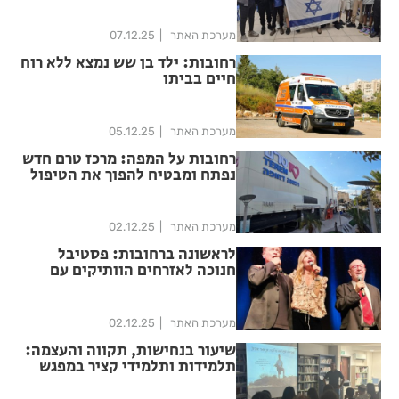
מערכת האתר
07.12.25
רחובות: ילד בן שש נמצא ללא רוח
חיים בביתו
מערכת האתר
05.12.25
רחובות על המפה: מרכז טרם חדש
נפתח ומבטיח להפוך את הטיפול
הרפואי למהיר יותר
מערכת האתר
02.12.25
לראשונה ברחובות: פסטיבל
חנוכה לאזרחים הוותיקים עם
אורנה דץ, טוביה צפיר וששי קשת,
סדנאות, הרצאות ומופע מחווה
לגדולי הזמר העברי
מערכת האתר
02.12.25
שיעור בנחישות, תקווה והעצמה:
תלמידות ותלמידי קציר במפגש
ראשון בסדרה עם האב השכול
קובי אלוש