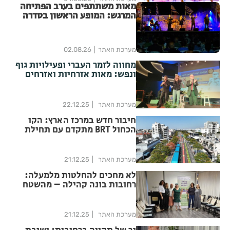
מאות משתתפים בערב הפתיחה
המרגש: המופע הראשון בסדרה
הנוסטלגית "שרים לך רחובות"
יצא לדרך בפעם ה-17
מערכת האתר
02.08.26
מחווה לזמר העברי ופעילויות גוף
ונפש: מאות אזרחיות ואזרחים
ותיקים לקחו חלק בפסטיבל
חנוכה ראשון מסוגו ברחובות
מערכת האתר
22.12.25
חיבור חדש במרכז הארץ: הקו
הכחול BRT מתקדם עם תחילת
עבודות בנס ציונה
מערכת האתר
21.12.25
לא מחכים להחלטות מלמעלה:
רחובות בונה קהילה – מהשטח
החוצה
מערכת האתר
21.12.25