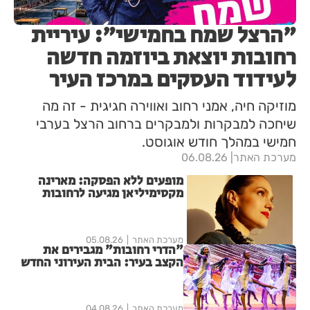
"הרצל שמח בחמישי": עיריית
רחובות יוצאת ביוזמה חדשה
לעידוד העסקים במרכז העיר
מוזיקה חיה, אמני רחוב ואווירה חגיגית - זה מה
שיחכה למבקרות ולמבקרים ברחוב הרצל בערבי
חמישי במהלך חודש אוגוסט.
מערכת האתר
06.08.26
מופעים ללא הפסקה: מארינה
מקסימיליאן מגיעה לרחובות
במסגרת אירועי ״בימות פיס״
מערכת האתר
05.08.26
"הדרי רחובות" מגבירים את
הקצב בעיר: הבית העירוני החדש
לאומנויות הריקוד נפתח ברחובות
מערכת האתר
04.08.26