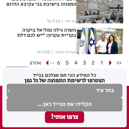
המצווה בישיבת בני עקיבא הדרום
נפתח בערב בין דורי מרגש
בתי לוין
16.11.25
השרה גילה גמליאל ביקרה
בקריית עקרון: “יש לכם דלת
פתוחה לעשייה בתחום המדע
והחדשנות”
מערכת האתר
13.11.25
...
<<
1
2
3
4
5
6
אחרון
כל המידע הכי חם אצלכם בנייד
הצטרפו לרשימת התפוצה של גל גפן