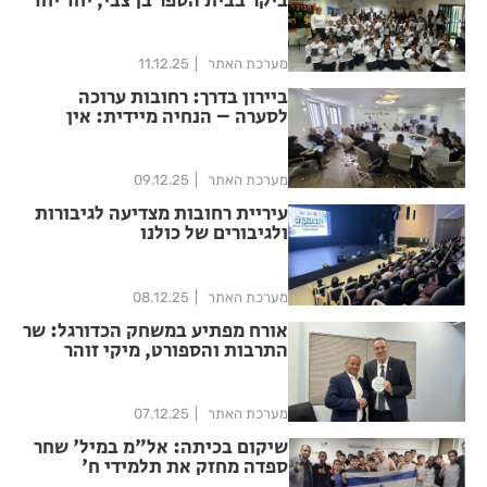
ביקר בבית הספר בן צבי, יחד יחד
עם ראש המועצה אילן ירימי
מערכת האתר
11.12.25
ביירון בדרך: רחובות ערוכה
לסערה – הנחיה מיידית: אין
להוציא גזם וגרוטאות עד סוף
השבוע
מערכת האתר
09.12.25
עיריית רחובות מצדיעה לגיבורות
ולגיבורים של כולנו
מערכת האתר
08.12.25
אורח מפתיע במשחק הכדורגל: שר
התרבות והספורט, מיקי זוהר
מערכת האתר
07.12.25
שיקום בכיתה: אל"מ במיל' שחר
ספדה מחזק את תלמידי ח'