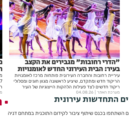
"הדרי רחובות" מגבירים את הקצב
מ
בעיר: הבית העירוני החדש לאומנויות
ה
הריקוד נפתח ברחובות
"
עיריית רחובות והחברה העירונית פותחות מרכז לאומנויות
מא
ה-
הריקוד חדש ומתקדם, שיציע לראשונה מגוון חוגים ומסלולי
ריקוד חדשים לצד פעילות הלהקות הייצוגיות של העיר
רח
מערכת האתר
04.08.26
מע
הק
ם התחדשות עירונית
ה
חמ