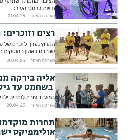
הציבור מוזמן להשתתף גם 
חוויות ברחבי העיר:
מערכת האתר
21.04.25
רצים וזוכרים: 
המרוץ נערך לזכרם של ששת
שנהרגו באסון המסוקים בשא
מערכת האתר
20.04.25
אליה בירקה ממו
בשחמט עד גיל 16!
במועדון פורת לומדים ילד
מערכת האתר
20.04.25
תחרות מוקדמות
אולימפיקס ישר