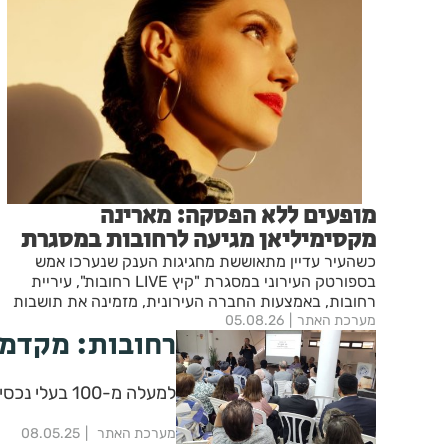
מופעים ללא הפסקה: מארינה
מקסימיליאן מגיעה לרחובות במסגרת
אירועי ״בימות פיס״
כשהעיר עדיין מתאוששת מחגיגות הענק שנערכו אמש
בספורטק העירוני במסגרת "קיץ LIVE רחובות", עיריית
רחובות, באמצעות החברה העירונית, מזמינה את תושבות
מערכת האתר
05.08.26
ותושבי העיר לערב מוזיקלי מיוחד עם מארינה מקסימיליאן -
רחובות: מקדמי
מהיוצרות והמבצעות המוערכות בישראל.
למעלה מ-100 בעלי נכסים השתתפו בכנס שיתוף ציבור לקידום התוכנית במתחם דניה
מערכת האתר
08.05.25