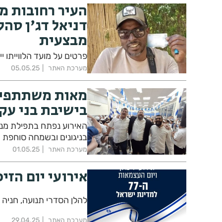
העיר רחובות מ
דניאל דג'ן סהל
מבצעית
פרטים על מועד הלווייתו 
מערכת האתר
05.05.25
מאות משתתפים 
בישיבת בני עק
האירוע נפתח בתפילת מנחה
בניגונים ובשמחה סוחפת
מערכת האתר
01.05.25
אירועי יום הזיכר
להלן הסדרי תנועה, חניה ו
מערכת האתר
29.04.25