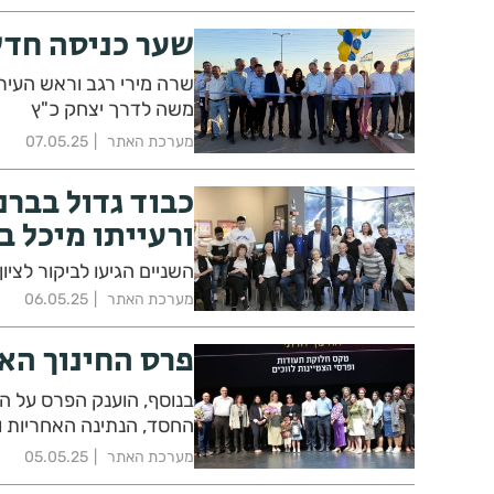
שער כניסה חדש
שרה מירי רגב וראש העיר
משה לדרך יצחק כ"ץ
מערכת האתר
07.05.25
כבוד גדול בברנ
ורעייתו מיכל ב
השניים הגיעו לביקור לציון 75 שנות שגשוג וצמיחה של המועצה האזורית ברנר
מערכת האתר
06.05.25
פרס החינוך הא
בנוסף, הוענק הפרס על ה
החסד, הנתינה האחריות ו
מערכת האתר
05.05.25