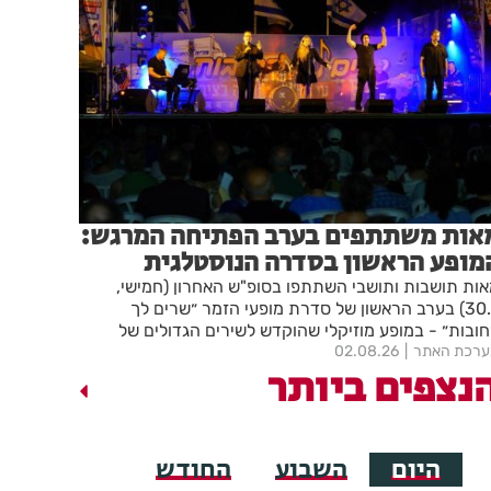
אות משתתפים בערב הפתיחה המרגש:
מופע הראשון בסדרה הנוסטלגית
שרים לך רחובות" יצא לדרך בפעם
ות תושבות ותושבי השתתפו בסופ"ש האחרון (חמישי,
17
30.7) בערב הראשון של סדרת מופעי הזמר ״שרים לך
ובות״ - במופע מוזיקלי שהוקדש לשירים הגדולים של
רכת האתר
02.08.26
ולנוע הישראלי. ארבעה מופעים נוספים יתקיימו מדי יום
נצפים ביותר
ישי ברחבת העירייה. הכניסה חופשית
היום
השבוע
החודש