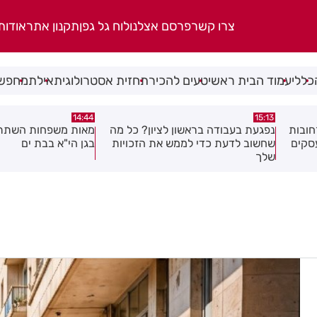
צרו קשר
פרסם אצלנו
לוח גל גפן
תקנון אתר
אודות
כללי
עמוד הבית ראשי
טעים להכיר
תחזית אסטרולוגית
אילת
מחפשי
14:39
14:44
כל מה
מאות משפחות השתתפו באירוע הקיץ
מבצע עיקור וסירוס חת
ויות
בגן הי"א בבת ים