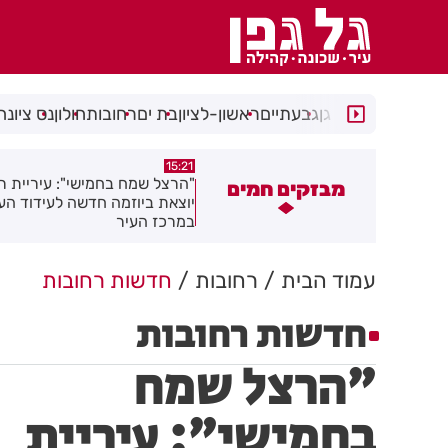
רמת גן
גבעתיים
ראשון-לציון
בת ים
רחובות
חולון
נס ציונה
15:13
15:2
הרצל שמח בחמישי": עיריית רחובות
נפגעת בעבודה בראשון לציון? 
מבזקים חמים
וצאת ביוזמה חדשה לעידוד העסקים
שחשוב לדעת כדי לממש את הזכ
מרכז העיר
שלך
עמוד הבית
רחובות
חדשות רחובות
חדשות רחובות
"הרצל שמח
בחמישי": עיריית