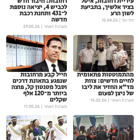
עיריית רחובות, איטל
רחובות: חיבור חדש
בציר אלשיך, בתביעת
לכביש 4, יציאה נוספת
לשון הרע
ל־431 ותחנת רכבת
חדשה
דודי טל
15.04.26
מערכת האתר
29.05.26
מהתמוטטות פתאומית
חייל קבע מרחובות
לחיים חדשים: צוות
שנפגע בתאונת דרכים
מד״א החזיר את ליבו
וסבל מטנטון קל, פוצה
של ניצן לפעום
ביותר מ־120 אלף
שקלים
מערכת האתר
15.02.26
מערכת האתר
17.05.26