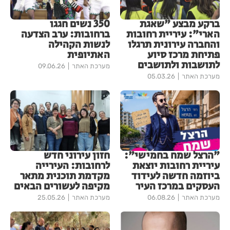
ברקע מבצע "שאגת
350 נשים חגגו
הארי": עיריית רחובות
ברחובות: ערב הצדעה
והחברה עירונית תרגלו
לנשות הקהילה
פתיחת מרכז סיוע
האתיופית
לתושבות ולתושבים
מערכת האתר
09.06.26
מערכת האתר
05.03.26
"הרצל שמח בחמישי":
חזון עירוני חדש
עיריית רחובות יוצאת
לרחובות: העירייה
ביוזמה חדשה לעידוד
מקדמת תוכנית מתאר
העסקים במרכז העיר
מקיפה לעשורים הבאים
מערכת האתר
06.08.26
מערכת האתר
25.05.26