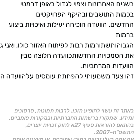
בשנים האחרונות וצפוי לגדול באופן דרמטי
בכמות התושבים ובהיקף הפרויקטים
החדשים. הוועדה הוכיחה יעילות ואיכויות ביצוע
ברמות
הגבוהותשתורמות רבות לפיתוח האזור כולו, ואני 
את הסמכויות החדשותכוועדה חלוצה מבין
הוועדות המרחביות.
זהו צעד משמעותי להפחתת עומסים עלהוועדה המח
באתר זה עשוי להופיע תוכן, לרבות תמונות, סרטונים
ומידע, שמקורו ברשתות החברתיות ובמקורות פומביים,
בהתאם להוראות סעיף 27א לחוק זכויות יוצרים,
התשס"ח–2007.
אם אתם בעלי זכויות בתוכן שפורסם, או מייצגים אותם,