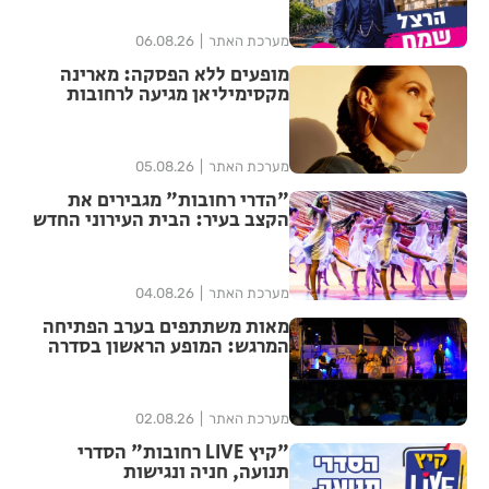
מערכת האתר
06.08.26
מופעים ללא הפסקה: מארינה
מקסימיליאן מגיעה לרחובות
במסגרת אירועי ״בימות פיס״
מערכת האתר
05.08.26
"הדרי רחובות" מגבירים את
הקצב בעיר: הבית העירוני החדש
לאומנויות הריקוד נפתח ברחובות
מערכת האתר
04.08.26
מאות משתתפים בערב הפתיחה
המרגש: המופע הראשון בסדרה
הנוסטלגית "שרים לך רחובות"
יצא לדרך בפעם ה-17
מערכת האתר
02.08.26
"קיץ LIVE רחובות" הסדרי
תנועה, חניה ונגישות