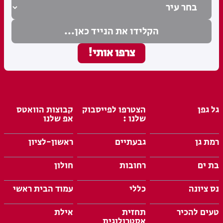
גל גפן
הצטרפו לפייסבוק
קבוצות הוואטס
שלנו :
אפ שלנו
רמת גן
גבעתיים
ראשון-לציון
בת ים
רחובות
חולון
נס ציונה
כללי
עמוד הבית ראשי
טעים להכיר
תחזית
אילת
אסטרולוגית