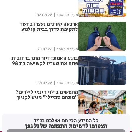
מערכת האתר
02.08.26
ארבעה קטינים נעצרו בחשד
לתקיפת סדרן בבית קולנוע
ברחובות – שוחררו למעצר בית
מערכת האתר
29.07.26
ברגע האמת: דיור מוגן ברחובות
פתח את שעריו לקשישה בת 98
שפונתה מביתה בעקבות שריפה
מערכת האתר
28.07.26
מחפשים בילוי חינמי לילדים?
"מתחם סמיילי" מגיע לקניון
עופר רחובות
מערכת האתר
21.07.26
כל המידע הכי חם אצלכם בנייד
הצטרפו לרשימת התפוצה של גל גפן