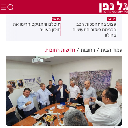
:05
14:15
14:31
מה
פצוע בהתהפכות רכב
תיסלם ואתניקס הרימו את
פצו
בכניסה לאזור התעשייה
חולון באוויר
חול
בחולון
עמוד הבית
רחובות
חדשות רחובות