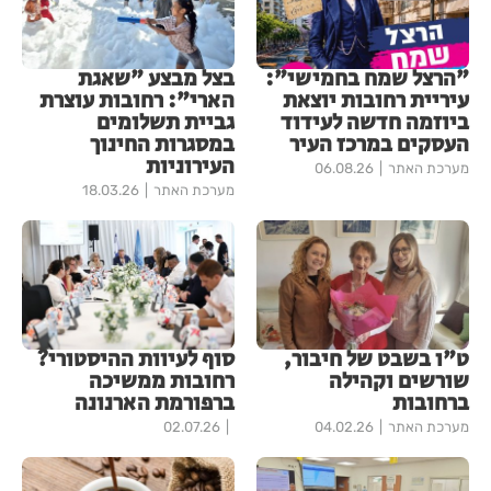
"הרצל שמח בחמישי":
בצל מבצע "שאגת
עיריית רחובות יוצאת
הארי": רחובות עוצרת
ביוזמה חדשה לעידוד
גביית תשלומים
העסקים במרכז העיר
במסגרות החינוך
העירוניות
מערכת האתר
06.08.26
מערכת האתר
18.03.26
ט"ו בשבט של חיבור,
סוף לעיוות ההיסטורי?
שורשים וקהילה
רחובות ממשיכה
ברחובות
ברפורמת הארנונה
מערכת האתר
04.02.26
02.07.26