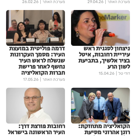
מערכת האתר
29.04.26
מערכת האתר
26.02.26
ניצחון לסגנית ראש
דרמה פוליטית במועצת
עיריית רחובות, איטל
העיר: מסמך העקרונות
בציר אלשיך, בתביעת
שנשלח לראש העיר
לשון הרע
נחשף לאחר פרישת
חברות הקואליציה
דודי טל
15.04.26
מערכת האתר
17.05.26
הקואליציה מתחזקת:
רחובות פורצת דרך:
רונן אהרוני מסיעת
העיר הראשונה בישראל