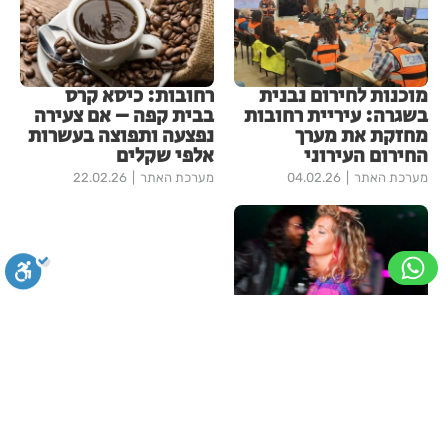
מוכנות לחירום נבנית
רחובות: כיסא קרס
בשגרה: עיריית רחובות
בבית קפה – אם צעירה
מחזקת את מערך
נפצעה ותפוצה בעשרות
החירום העירוני
אלפי שקלים
מערכת האתר
04.02.26
מערכת האתר
22.02.26
נוי דקל חושפת את הלב:
הסיפור, הרגש והסינגל
סגירה
ביטול הבהובים
מונוכרום
ספיה
החדש "אין לך אותי":
בתי לוין
26.02.26
עוד בחדשות רחובות
ניגודיות גבוהה
שחור צהוב
היפוך צבעים
הדגשת כותרות