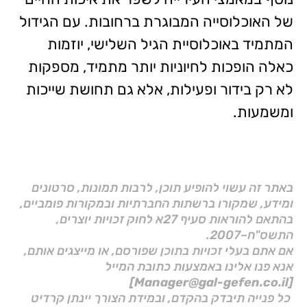
של האוכלוסייה המבוגרת ברחובות. עם הגידול
המתמיד באוכלוסיית הגיל השלישי, יוזמות
כאלה הופכות לחיוניות יותר מתמיד, מספקות
לא רק בידור ופעילות, אלא גם תחושת שייכות
ומשמעות.
באתר זה עשוי להופיע תוכן, לרבות תמונות, סרטונים
ומידע, שמקורו ברשתות החברתיות ובמקורות פומביים,
בהתאם להוראות סעיף 27א לחוק זכויות יוצרים,
התשס"ח–2007.
אם אתם בעלי זכויות בתוכן שפורסם, או מייצגים אותם,
אנא פנו אלינו באמצעות כתובת המייל
[Manager@gal-gefen.co.il]
כל פנייה תיבדק בהקדם, ובמידת הצורך יינתן קרדיט