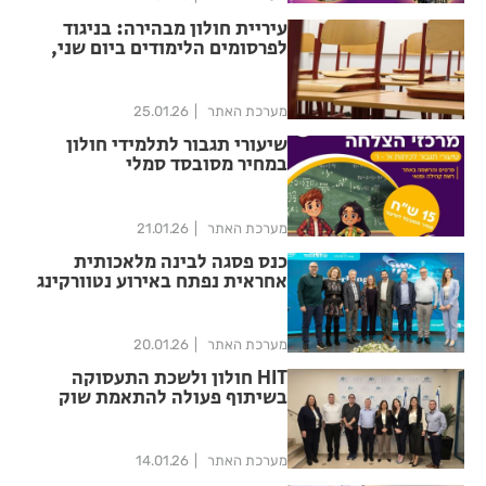
עיריית חולון מבהירה: בניגוד
לפרסומים הלימודים ביום שני,
כסדרם
מערכת האתר
25.01.26
שיעורי תגבור לתלמידי חולון
במחיר מסובסד סמלי
מערכת האתר
21.01.26
כנס פסגה לבינה מלאכותית
אחראית נפתח באירוע נטוורקינג
חגיגי ב-HIT
מערכת האתר
20.01.26
HIT חולון ולשכת התעסוקה
בשיתוף פעולה להתאמת שוק
העבודה בעידן ה-AI
מערכת האתר
14.01.26