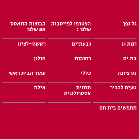
גל גפן
הצטרפו לפייסבוק
קבוצות הוואטס
שלנו :
אפ שלנו
רמת גן
גבעתיים
ראשון-לציון
בת ים
רחובות
חולון
נס ציונה
כללי
עמוד הבית ראשי
טעים להכיר
תחזית
אילת
אסטרולוגית
מחפשים בית חם