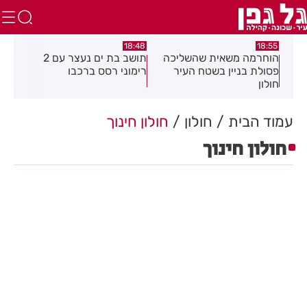
:04
16:21
18:48
ה
תושב בת ים נעצר עם 2
יום שני ברציפות: שני שוהים
צעי
רימוני רסס ברכבו
בלתי חוקיים אותרו ברמת גן
בכנ
בעקבות דיווח של תושבת
עמוד הבית
חולון
חולון חינוך
חולון חינוך