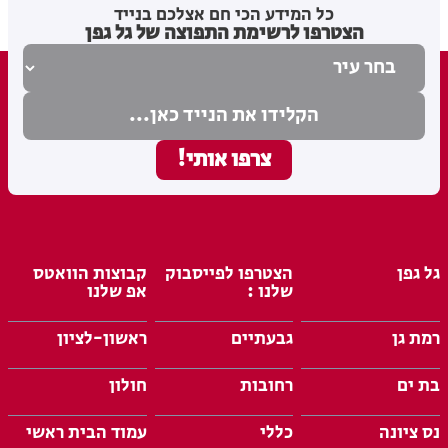
מערכת האתר
08.08.26
כל המידע הכי חם אצלכם בנייד
הצטרפו לרשימת התפוצה של גל גפן
גל גפן
הצטרפו לפייסבוק
קבוצות הוואטס
שלנו :
אפ שלנו
רמת גן
גבעתיים
ראשון-לציון
בת ים
רחובות
חולון
נס ציונה
כללי
עמוד הבית ראשי