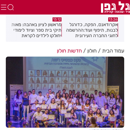
12:01
13:12
נס, הפקה, כדורגל
מראשון לציון באהבה: מאות
חגיגה תימנית בחו
 תיפוף ועוד:ההרשמה
תיקי בית ספר וציוד לימודי
מוזיקה, מסורת ו
חברה העירונית
יחולקו לילדים לקראת
בפסטיבל "עדות"
 לשנת תשפ"ז
פתיחת שנת הלימודים
בעיצומה
עמוד הבית
חולון
חדשות חולון