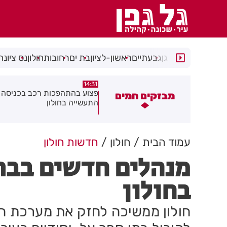
רמת גן
גבעתיים
ראשון-לציון
בת ים
רחובות
חולון
נס ציונה
14:15
14:31
צוע בהתהפכות רכב בכניסה לאזור
תיסלם ואתניקס הרימו את חולון
מבזקים חמים
תעשייה בחולון
באוויר
עמוד הבית
חולון
חדשות חולון
מנהלים חדשים בבתי
בחולון
חולון ממשיכה לחזק את מערכת הח