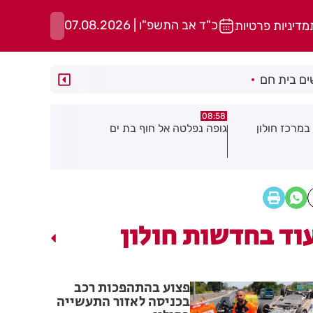
כ"ד אב התשפ"ו | 07.08.2026
מדיניות פרטיות
ם בית חם
05:43
08:29
ת ים
חשד להצתה בשלושה מוקדים ברמת
הסוף לקורקי
גן: שבעה דיירים נפגעו קל משאיפת
עשן
וד בחדשות חולון
פצוע בהתהפכות רכב
בכניסה לאזור התעשייה