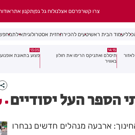
צרו קשר
פרסם אצלנו
לוח גל גפן
תקנון אתר
אודות
כללי
עמוד הבית ראשי
טעים להכיר
תחזית אסטרולוגית
אילת
מחפשי
08:58
13:05
פצוע בתאונת אופנוע במרכז חולון
גופה נפלטה אל חוף ב
 הספר העל יסודיים
ע
ינוך: ארבעה מנהלים חדשים נבחרו