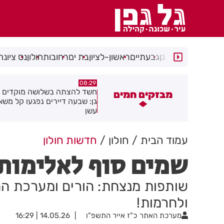
רמת גן
גבעתיים
ראשון-לציון
בת ים
רחובות
חולון
נס ציונה
05:43
08:29
שד להצתה בשלושה מוקדים ברמת
הסוף לקורקינטים הציבוריים בח
מבזקים חמים
ן: שבעה דיירים נפגעו קל משאיפת
שן
עמוד הבית
חולון
חדשות חולון
שמים סוף לאלימות 
שותפות מנצחת: הורים ומערכת החי
ולחרמות!
מערכת האתר
כ"ז אייר התשפ"ו
14.05.26 | 16:29