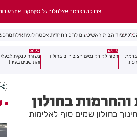
צרו קשר
פרסם אצלנו
לוח גל גפן
תקנון אתר
אודות
כללי
עמוד הבית ראשי
טעים להכיר
תחזית אסטרולוגית
אילת
מחפשי
06.08.26
00:32
ולון
בשורה ענקית לבעלי העסקים
תושב בת ים נעצר בח
והתושבים בעיר!
של צעירה בת 18
והחרמות בחולון
ע
נוך בחולון שמים סוף לאלימות