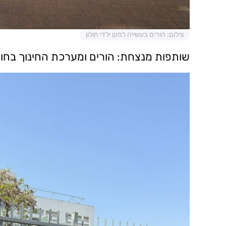
צילום: הורים בעשייה למען ילדי חולון
שותפות מנצחת: הורים ומערכת החינוך בחול