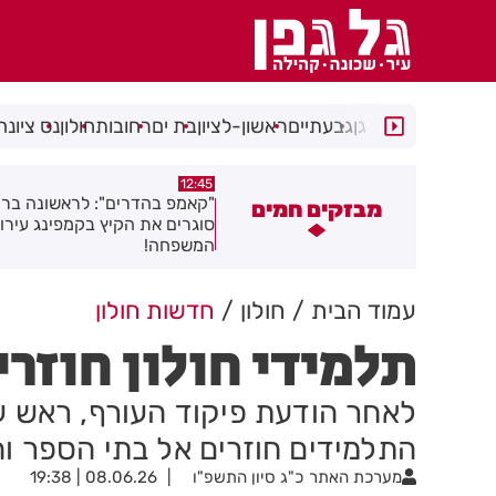
רמת גן
גבעתיים
ראשון-לציון
בת ים
רחובות
חולון
נס ציונה
11:48
12:45
קאמפ בהדרים": לראשונה ברחובות -
דניס וליאולין מבת ים, אלוף ישר
מבזקים חמים
וגרים את הקיץ בקמפינג עירוני לכל
בזריקת דיסקוס
משפחה!
עמוד הבית
חולון
חדשות חולון
תלמידי חולון חוזרי
לאחר הודעת פיקוד העורף, ראש עיר
התלמידים חוזרים אל בתי הספר וה
מערכת האתר
כ"ג סיון התשפ"ו
08.06.26 | 19:38