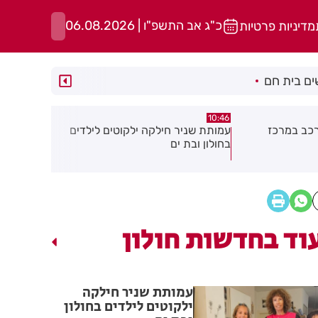
כ"ג אב התשפ"ו | 06.08.2026
מדיניות פרטיות
ם בית חם
10:29
10:30
קוטים לילדים
כתב אישום כנגד 3 קטינים בגין ביצוע
סגן ראש עיר
שוד במרכז חולון
מצטרף למפל
איזנקוט
וד בחדשות חולון
עמותת שניר חילקה
ילקוטים לילדים בחולון