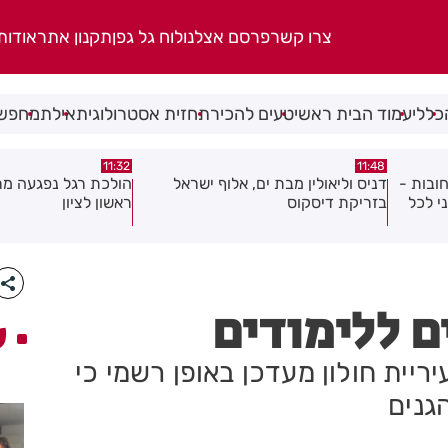
צרו קשר
פרסם אצלנו
לוח גל גפן
תקנון אתר
אודות
כללי
עמוד הבית ראשי
טעים להכיר
תחזית אסטרולוגית
אילת
מחפשי
10:46
11:32
אל
הולכת רגל נפגעה מרכב במרכז
עמותת שניר חילקה יל
ראשון לציון
בחולון ובת ים
ם ללימודים
ע
יית חולון מעדכן באופן רשמי כי
גנים