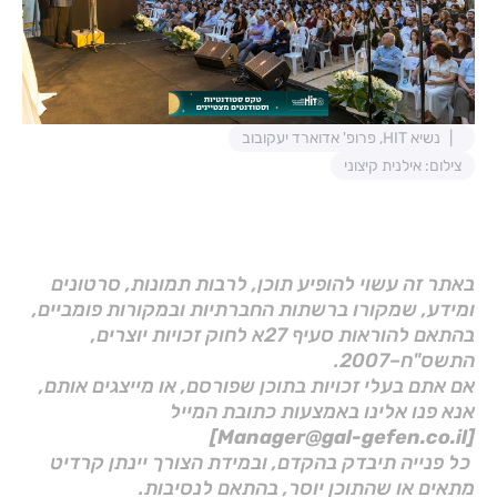
נשיא HIT, פרופ' אדוארד יעקובוב
צילום: אילנית קיצוני
באתר זה עשוי להופיע תוכן, לרבות תמונות, סרטונים
ומידע, שמקורו ברשתות החברתיות ובמקורות פומביים,
בהתאם להוראות סעיף 27א לחוק זכויות יוצרים,
התשס"ח–2007.
אם אתם בעלי זכויות בתוכן שפורסם, או מייצגים אותם,
אנא פנו אלינו באמצעות כתובת המייל
[Manager@gal-gefen.co.il]
כל פנייה תיבדק בהקדם, ובמידת הצורך יינתן קרדיט
מתאים או שהתוכן יוסר, בהתאם לנסיבות.