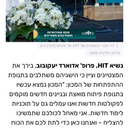
יו'ר חבר הנאמנים של HIT, מר פנחס (פיני) כהן
צילום: אילנית קיצוני
נשיא HIT, פרופ' אדוארד יעקובוב
, בירך את
המצטיינים וציין כי הישגיהם משתלבים בתנופת
ההתפתחות של המכון: "המכון נמצא עכשיו
בתנופת פיתוח מואצת ובניינים חדשים מוקמים
לפקולטות חדשות ואנו עמלים גם על תוכניות
לימוד חדשות. אני מאחל לכולכם שתמשיכו
להצליח – ואנחנו כאן כדי לתת לכם את הכוח