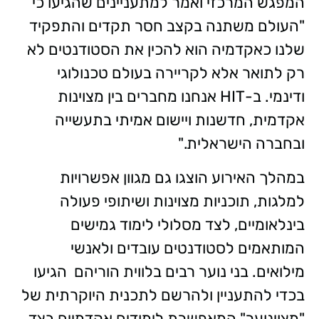
המפגש המרכזי ואמר למתעניינים שהגיעו כי
"העולם משתנה בקצב חסר תקדים והתפקיד
שלנו כאקדמיה הוא להכין את הסטודנטים לא
רק לתואר אלא לקריירה בעולם טכנולוגי
ודינמי. ב-HIT אנחנו מחברים בין מצוינות
אקדמית, חדשנות ויישום אמיתי בתעשייה
ובחברה הישראלית."
במהלך האירוע הוצגו גם מגוון אפשרויות
למלגות, תוכניות מצוינות ושיתופי פעולה
בינלאומיים, לצד מסלולי לימוד גמישים
המותאמים לסטודנטים עובדים ולאנשי
מילואים. בני נוער רבים בלווית הוריהם הגיעו
בכדי להתעניין ולהרשם לתכנית היוקרתית של
"מצוינוער" המאפשרת לימודים אקדמיים בצד