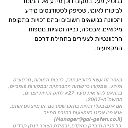
בנוסף, פעל במקום דוכן מידע של המוסד
לביטוח לאומי, שסיפק לסטודנטים מידע
והכוונה בנושאים חשובים ובהם זכויות בתקופת
מילואים, אבטלה, גבייה וסוגיות נוספות
הרלוונטיות לצעירים בתחילת דרכם
המקצועית.
באתר זה עשוי להופיע תוכן, לרבות תמונות, סרטונים
ומידע, שמקורו ברשתות החברתיות ובמקורות פומביים,
בהתאם להוראות סעיף 27א לחוק זכויות יוצרים,
התשס"ח–2007.
אם אתם בעלי זכויות בתוכן שפורסם, או מייצגים אותם,
אנא פנו אלינו באמצעות כתובת המייל
[Manager@gal-gefen.co.il]
כל פנייה תיבדק בהקדם, ובמידת הצורך יינתן קרדיט