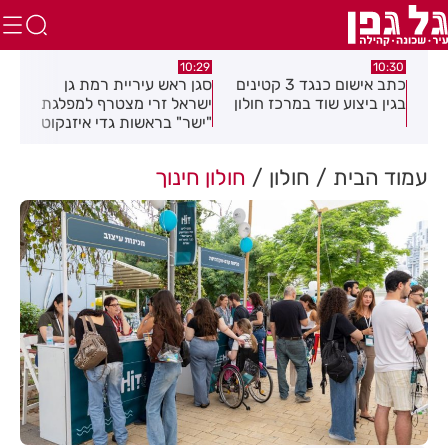
05.08.26
10:29
כתב אישום כנגד 3 קטינים
סגן ראש עיריית רמת גן
חובש איחוד הצלה הציל את
ז חולון
ישראל זרי מצטרף למפלגת
חייה של פעוטה בבת ים
"ישר" בראשות גדי איזנקוט
עמוד הבית
חולון
חולון חינוך