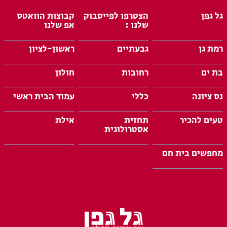
גל גפן
הצטרפו לפייסבוק
קבוצות הוואטס
שלנו :
אפ שלנו
רמת גן
גבעתיים
ראשון-לציון
בת ים
רחובות
חולון
נס ציונה
כללי
עמוד הבית ראשי
טעים להכיר
תחזית
אילת
אסטרולוגית
מחפשים בית חם