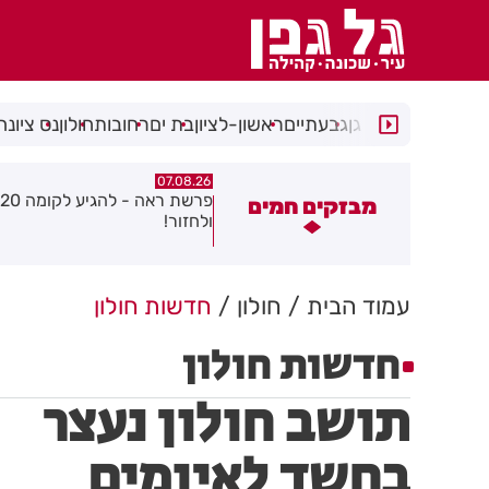
רמת גן
גבעתיים
ראשון-לציון
בת ים
רחובות
חולון
נס ציונה
07.08.26
07.08.2
פרשת ראה - להגיע לקומה 20
פצוע בהתהפכות רכב בכניסה ל
מבזקים חמים
לחזור!
התעשייה בחולון
עמוד הבית
חולון
חדשות חולון
חדשות חולון
תושב חולון נעצר
בחשד לאיומים