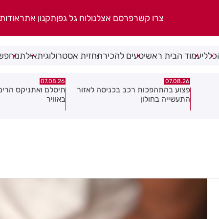
צרו קשר
פרסם אצלנו
לוח גל גפן
תקנון אתר
אודות
כללי
עמוד הבית ראשי
טעים להכיר
תחזית אסטרולוגית
אילת
מחפשי
07.08.26
07.08.26
אזור
תיסלם ואתניקס הרימו את חולון
פצוע בתאונת אופנוע 
באוויר