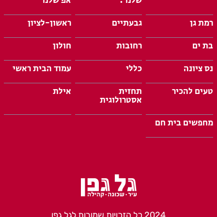
שלנו :
אפ שלנו
רמת גן
גבעתיים
ראשון-לציון
בת ים
רחובות
חולון
נס ציונה
כללי
עמוד הבית ראשי
טעים להכיר
תחזית
אילת
אסטרולוגית
מחפשים בית חם
2024 כל הזכויות שמורות לגל גפן