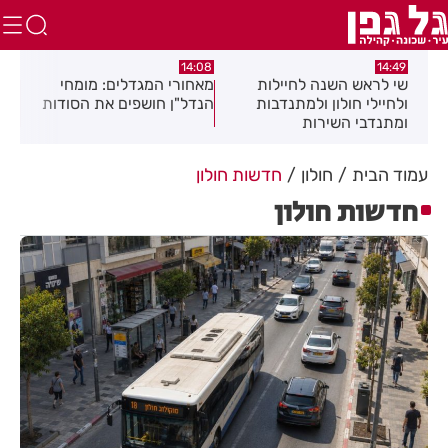
:04
14:08
14:49
שי לראש השנה לחיילות
מאחורי המגדלים: מומחי
תגו
לב
ולחיילי חולון ולמתנדבות
הנדל"ן חושפים את הסודות
הסת
ומתנדבי השירות
זיה
הלאומי-אזרחי
את 
עמוד הבית
חולון
חדשות חולון
חדשות חולון