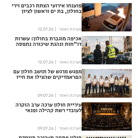
פוענחו אירועי הצתת רכבים וירי
בחולון, בת ים וראשון לציון
מערכת האתר
12.07.26
אכיפה מוגברת בחולון: עשרות
דו"חות ונהגת שיכורה נתפסה
מערכת האתר
12.07.26
מפגש מרגש של תושב חולון עם
הפראמדיקים שהצילו את חייו
מערכת האתר
09.07.26
עיריית חולון ערכה ערב הוקרה
לעובדי רשת קהילה ופנאי
מערכת האתר
09.07.26