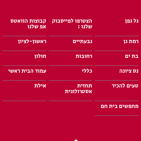
גל גפן
הצטרפו לפייסבוק
קבוצות הוואטס
שלנו :
אפ שלנו
רמת גן
גבעתיים
ראשון-לציון
בת ים
רחובות
חולון
נס ציונה
כללי
עמוד הבית ראשי
טעים להכיר
תחזית
אילת
אסטרולוגית
מחפשים בית חם