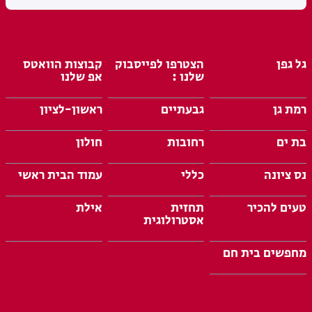
גל גפן
הצטרפו לפייסבוק
קבוצות הוואטס
שלנו :
אפ שלנו
רמת גן
גבעתיים
ראשון-לציון
בת ים
רחובות
חולון
נס ציונה
כללי
עמוד הבית ראשי
טעים להכיר
תחזית
אילת
אסטרולוגית
מחפשים בית חם