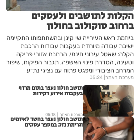
הקלות לתושבים ולעסקים
ברחוב סוקולוב בחולון
ביוזמת ראש העירייה שי קינן ובהשתתפותו התקיימה
ישיבת עבודה מיוחדת בעקבות עבודות הרכבת
הקלה: שאטל עירוני חינמי, הרחבת אזורי פריקה
וטעינה, הסדרת פינוי האשפה, תגבור הפיקוח, שיפור
המרחב הציבורי ומפגש פתוח עם נציגי נת״ע
מערכת האתר
05:24
תושב חולון נעצר בתום מרדף
בעקבות אירוע דקירות
מערכת האתר
05:18
תושב חולון נעצר בחשד לאיומים
וגרימת נזק במספר עסקים