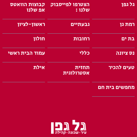
גל גפן
הצטרפו לפייסבוק
קבוצות הוואטס
שלנו :
אפ שלנו
רמת גן
גבעתיים
ראשון-לציון
בת ים
רחובות
חולון
נס ציונה
כללי
עמוד הבית ראשי
טעים להכיר
תחזית
אילת
אסטרולוגית
מחפשים בית חם