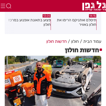
:29
08:58
13:05
ת
פצוע בתאונת אופנוע במרכז
גופה נפלטה אל חוף בת ים
חשד
חולון
מוק
דיי
עשן
עמוד הבית
חולון
חדשות חולון
חדשות חולון