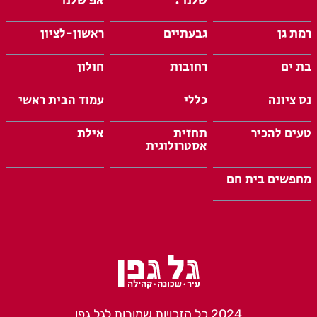
שלנו :
אפ שלנו
רמת גן
גבעתיים
ראשון-לציון
בת ים
רחובות
חולון
נס ציונה
כללי
עמוד הבית ראשי
טעים להכיר
תחזית
אילת
אסטרולוגית
מחפשים בית חם
2024 כל הזכויות שמורות לגל גפן