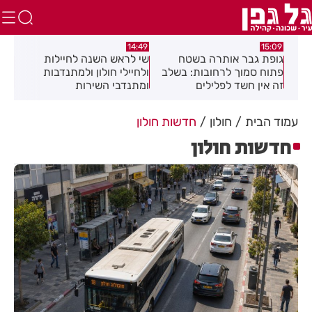
:04
14:08
14:49
שי לראש השנה לחיילות
מאחורי המגדלים: מומחי
תגו
לב
ולחיילי חולון ולמתנדבות
הנדל"ן חושפים את הסודות
הסת
ומתנדבי השירות
זיה
הלאומי-אזרחי
את 
עמוד הבית
חולון
חדשות חולון
חדשות חולון