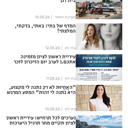
בית דגן
מערכת האתר
12.05.26
המדף של בתי: באתי, בדקתי,
המלצתי!
בתי לוין
12.05.26
עיריית ראשון לציון מזמינה
אתכם.ן לערב יום הזיכרון לזכר
נספי סודן: המסע הסתיים,
הזיכרון נמשך.
בתי לוין
11.05.26
"האֲחָיוּת לא רק נתנה לי מקצוע,
היא נתנה לי זהות" המסע המרגש
של מנאל חג'אזי מהמזכירות
לניהול אֲחָיוּת
בתי לוין
10.05.26
נערכים לכל תרחיש: עיריית ראשון
לציון תקיים מחר תרגיל היערכות