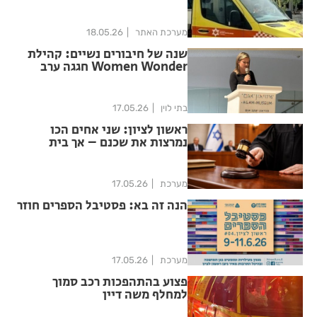
מערכת האתר
18.05.26
שנה של חיבורים נשיים: קהילת
Women Wonder חגגה ערב
יוקרתי במוזיאון אגם
בתי לוין
17.05.26
ראשון לציון: שני אחים הכו
נמרצות את שכנם – אך בית
המשפט נמנע מלהרשיעם
מערכת
17.05.26
הנה זה בא: פסטיבל הספרים חוזר
מערכת
17.05.26
פצוע בהתהפכות רכב סמוך
למחלף משה דיין