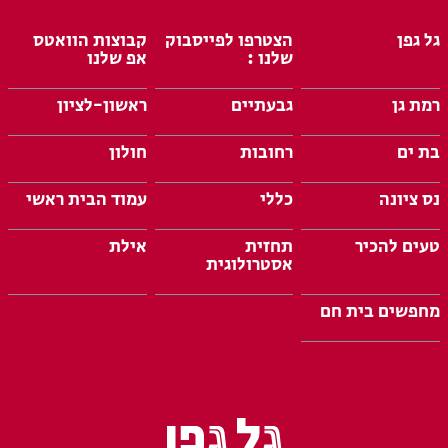
גל גפן
הצטרפו לפייסבוק
קבוצות הוואטס
שלנו :
אפ שלנו
רמת גן
גבעתיים
ראשון-לציון
בת ים
רחובות
חולון
נס ציונה
כללי
עמוד הבית ראשי
טעים להכיר
תחזית
אילת
אסטרולוגית
מחפשים בית חם