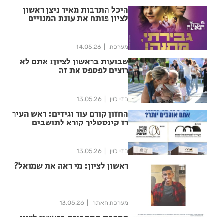
היכל התרבות מאיר ניצן ראשון
לציון פותח את עונת המנויים
2026/27 ומביא את ברוודוי
לראשון לציון עם “גברתי הנאוה”,
מחזמר מתנה למנויים!
מערכת
14.05.26
שבועות בראשון לציון: אתם לא
רוצים לפספס את זה
בתי לוין
13.05.26
החזון קורם עור וגידים: ראש העיר
רז קינסטליך קורא לתושבים
לבחור את המיתוג ל"קריה
למצוינות אולימפית"
בתי לוין
13.05.26
ראשון לציון: מי ראה את שמואל?
מערכת האתר
13.05.26