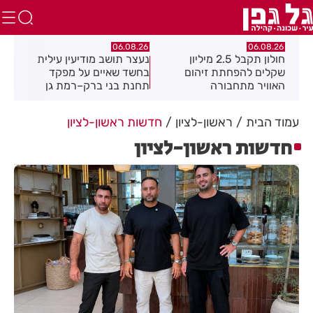
.26
06.08.26
06.08.26
חולון תקבל 2.5 מיליון
נעצר תושב מודיעין עילית
מקה
ת
שקלים להפחתת זיהום
בחשד שאיים על מפקד
לציו
האוויר מתחבורה
תחנת בני ברק–רמת גן
בקבוצת ווטסאפ
עמוד הבית
ראשון-לציון
חדשות ראשון-לציון
חדשות ראשון-לציון