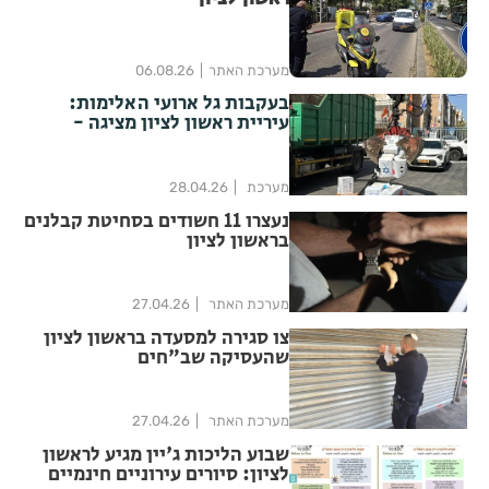
מערכת האתר
06.08.26
בעקבות גל ארועי האלימות:
עיריית ראשון לציון מציגה -
האכיפה מתגברת והיא לא
מוותרת לאף אחד
מערכת
28.04.26
נעצרו 11 חשודים בסחיטת קבלנים
בראשון לציון
מערכת האתר
27.04.26
צו סגירה למסעדה בראשון לציון
שהעסיקה שב"חים
מערכת האתר
27.04.26
שבוע הליכות ג'יין מגיע לראשון
לציון: סיורים עירוניים חינמיים