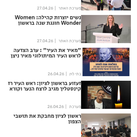
מערכת האתר
27.04.26
נשים יוצרות קהילה: Women
Wonder חוגגת שנה בראשון
לציון
מערכת האתר
27.04.26
"מאיר את העיר" : ערב הצדעה
לראש העיר המיתולוגי מאיר ניצן
ז״ל בהיכל התרבות ראשון לציון
בתי לוין
26.04.26
זעזוע בראשון לציון: ראש העיר רז
קינסטליך מגיב לרצח הנער וקורא
להתמודדות מיידית עם אלימות
בני נוער
מערכת
26.04.26
ראשון לציון מחבקת את תושבי
הצפון