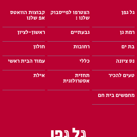
גל גפן
הצטרפו לפייסבוק
קבוצות הוואטס
שלנו :
אפ שלנו
רמת גן
גבעתיים
ראשון-לציון
בת ים
רחובות
חולון
נס ציונה
כללי
עמוד הבית ראשי
טעים להכיר
תחזית
אילת
אסטרולוגית
מחפשים בית חם