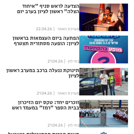
הצדעה לראש סניף "איחוד
הצלה" ראשון לציון בערב יום
העצמאות
מערכת האתר
22.04.26
הפתעה ביום העצמאות בראשון
לציון: הופעה מסתורית תצטרף
לחגיגות המרכזיות
בתי לוין
21.04.26
תינוקת ננעלה ברכב במערב ראשון
לציון
מערכת האתר
21.04.26
זוכרים יחד: טקס יום הזיכרון
בבית הספר "רמז" במעמד ראש
העירייה
בתי לוין
21.04.26