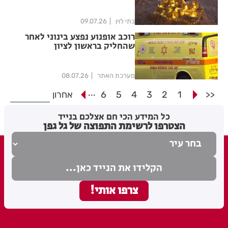
ארמונות החול הבינלאומי, אשר
ייערך בשבוע הקרוב בחוף ראשון
לציון
בתי לוין
09.07.26
רוכב אופנוע נפצע בינוני לאחר
שהחליק בראשון לציון
מערכת האתר
08.07.26
...
<<
1
2
3
4
5
6
אחרון
כל המידע הכי חם אצלכם בנייד
הצטרפו לרשימת התפוצה של גל גפן