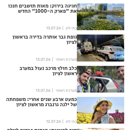
חגיגה בירוק: מאות תושבים חנכו
את "פארק ה-1000" החדש
בראשון לציון
בתי לוין
13.07.26
גופת גבר אותרה בדירה בראשון
לציון
מערכת האתר
13.07.26
כלב חולץ מרכב נעול במערב
ראשון לציון
מערכת האתר
13.07.26
כמעט ארבע שנים אחרי: משפחתה
של ילנה גרנברג מראשון לציון
עדיין מחכה לצדק
בתי לוין
12.07.26