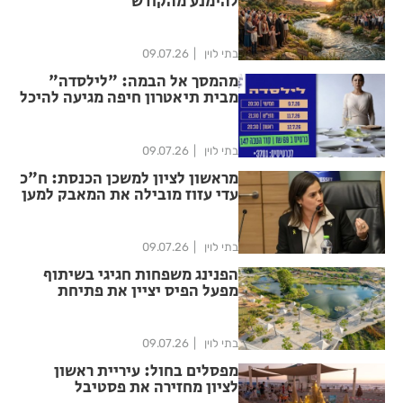
להימנע מהקודש
בתי לוין
09.07.26
מהמסך אל הבמה: "לילסדה"
מבית תיאטרון חיפה מגיעה להיכל
התרבות מאיר ניצן ראשון לציון עם
אוולין הגואל
בתי לוין
09.07.26
מראשון לציון למשכן הכנסת: ח"כ
עדי עזוז מובילה את המאבק למען
האוכלוסיות המוחלשות
בתי לוין
09.07.26
הפנינג משפחות חגיגי בשיתוף
מפעל הפיס יציין את פתיחת
פארק ה-1000
בתי לוין
09.07.26
מפסלים בחול: עיריית ראשון
לציון מחזירה את פסטיבל