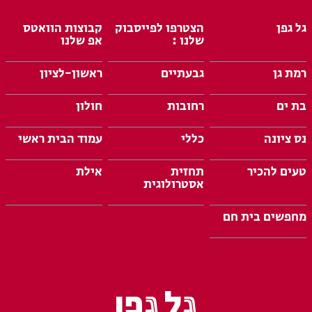
גל גפן
הצטרפו לפייסבוק
קבוצות הוואטס
שלנו :
אפ שלנו
רמת גן
גבעתיים
ראשון-לציון
בת ים
רחובות
חולון
נס ציונה
כללי
עמוד הבית ראשי
טעים להכיר
תחזית
אילת
אסטרולוגית
מחפשים בית חם