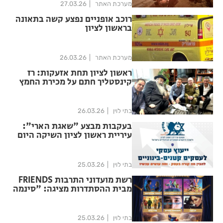
מערכת האתר
27.03.26
רוכב אופניים נפצע קשה בתאונה
בראשון לציון
מערכת האתר
26.03.26
ראשון לציון תחת אזעקות: רז
קינסטליך חתם על מכירת החמץ
“אף אחד לא ינצח את המסורת
שלנו”
בתי לוין
26.03.26
בעקבות מבצע "שאגת הארי":
עיריית ראשון לציון השיקה היום
מוקד חירום לסיוע לעסקים
בראשון לציון
בתי לוין
25.03.26
רשת מועדוני התרבות FRIENDS
מבית ההסתדרות מציגה: "סינמה
פרינדס"
בתי לוין
25.03.26