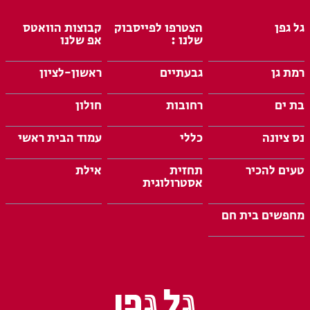
גל גפן
הצטרפו לפייסבוק
קבוצות הוואטס
שלנו :
אפ שלנו
רמת גן
גבעתיים
ראשון-לציון
בת ים
רחובות
חולון
נס ציונה
כללי
עמוד הבית ראשי
טעים להכיר
תחזית
אילת
אסטרולוגית
מחפשים בית חם