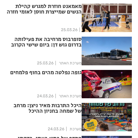
מאמאנט חוזרת למגרש קהילת
הנשים שמייצרת חוסן לאומי חזרה
להתאמן בין אזעקות לשגרה
25.03.26
סופרבוס מרחיבה את פעילותה
בדרום גוש דן: ביום שישי הקרוב
(27.3) תצא לדרך הפעימה השנייה
מערכת האתר
25.03.26
גופה נפלטה מהים בחוף פלמחים
מערכת האתר
24.03.26
היכל התרבות מאיר ניצן: מרחב
של שמחה בחניון ההיכל
מערכת
24.03.26