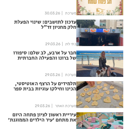
מערכת
30.03.26
עדכון לתושבים: שינוי הפעלת
חלק מחניון זד"ל
בתי לוין
29.03.26
חבר על ארבע, לב שלם: סיפורו
של ברונו והפעילה החברתית
המוכרת
מערכת
29.03.26
תלמידים על הרצף האוטיסטי,
הכינו וחילקו עוגיות בבית ספר
'שקמים' בראשון לציון
מערכת האתר
29.03.26
עיריית ראשון לציון פתחה היום
את מתחם ‘עיר הילדים הממוגנת׳
במינוס 3 בבניין העירייה.