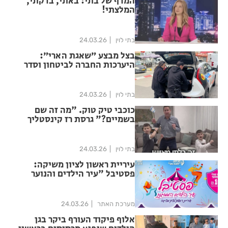
המדף של בתי: באתי, בדקתי,
המלצתי!
בתי לוין
24.03.26
בצל מבצע ״שאגת הארי״:
היערכות החברה לביטחון וסדר
ציבורי בעיריית ראשון לציון לחג
הפסח וחול המועד
בתי לוין
24.03.26
כוכבי טיק טוק. "מה זה שם
בשמיים?" גרסת רז קינסטליך
וילדיו ריף ורוי
בתי לוין
24.03.26
עיריית ראשון לציון משיקה:
פסטיבל "עיר הילדים והנוער
הממוגנת”
מערכת האתר
24.03.26
אלוף פיקוד העורף ביקר בגן