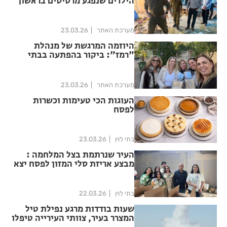
הילדים שנפגע מרסיסים בראשון
לציון
מערכת האתר
23.03.26
היוזמה המרגשת של מנהלת
"רמז": ביקור בהפתעה בבתי
המורים
מערכת האתר
23.03.26
העוגות הכי טעימות וכשרות
לפסח
בתי לוין
23.03.26
העיר שנרתמת בצל המלחמה :
מבצע אריזת סלי המזון לפסח יצא
לדרך מקניון הזהב
בתי לוין
22.03.26
שעות בודדות מרגע נפילת טיל
המצרר בעיר, צוותי העירייה טיפלו