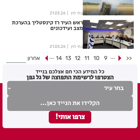
בכלל הזירות במהירות ויעילות
ואף החזירו את רובן למצבן
המקורי
בתי לוין
21.03.26
ראש העיר רז קינסטליך בהערכת
מצב ועידכונים
בתי לוין
21.03.26
...
...
<<
9
10
11
12
13
14
אחרון
כל המידע הכי חם אצלכם בנייד
הצטרפו לרשימת התפוצה של גל גפן