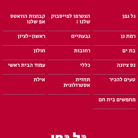
גל גפן
הצטרפו לפייסבוק
קבוצות הוואטס
שלנו :
אפ שלנו
רמת גן
גבעתיים
ראשון-לציון
בת ים
רחובות
חולון
נס ציונה
כללי
עמוד הבית ראשי
טעים להכיר
תחזית
אילת
אסטרולוגית
מחפשים בית חם