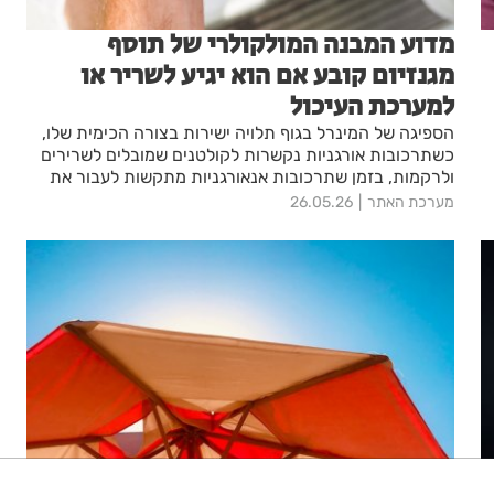
מדוע המבנה המולקולרי של תוסף
מגנזיום קובע אם הוא יגיע לשריר או
למערכת העיכול
הספיגה של המינרל בגוף תלויה ישירות בצורה הכימית שלו,
כשתרכובות אורגניות נקשרות לקולטנים שמובלים לשרירים
ולרקמות, בזמן שתרכובות אנאורגניות מתקשות לעבור את
מחסום המעי ומפעילות אפקט משלשל במערכת
מערכת האתר
26.05.26
העיכול. בחירת מגנזיום תוסף תזונה מתאים חשובה מאוד
להשגת היעד הביולוגי הרצוי ואם היו לכם שאלות לגבי לקיחת
התוסף, אנחנו בחברת מדיטק הכנו לכם מדריך קצר ומדויק
שמסביר את כל מה שצריך לדעת על הספיגה שלו בגוף.