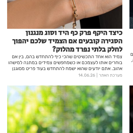
כיצד היקף פרק כף היד וסוג מנגנון
הסגירה קובעים אם הצמיד שלכם יהפוך
לחלק בלתי נפרד מהלוק?
ם
צמיד הוא אחד התכשיטים שהכי כיף להתחדש בהם, בין אם
בוחרים אותו לעצמכם או כשמחפשים צמידים במתנה למישהו
אהוב. אתם יודעים שהוא ישמח להתחדש בעוד פריט מסוגנן
ויפה! נכון שלרוב נתייחס למראה ולסטייל, אבל נוחות היא
מערכת האתר
14.06.26
חלק קריטי נוסף כי בעצם מה שקובע אם התכשיט יהפוך
לפריט שעונדים בכל יום או יישאר מונח בקופסה הוא לא רק
העיצוב, אלא השילוב של אותו דגם עם כל הופעה כולה.