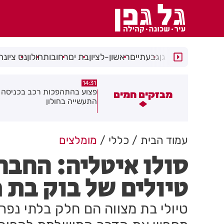
רמת גן
גבעתיים
ראשון-לציון
בת ים
רחובות
חולון
נס ציונה
14:15
14:31
צוע בהתהפכות רכב בכניסה לאזור
תיסלם ואתניקס הרימו את חולון
מבזקים חמים
תעשייה בחולון
באוויר
עמוד הבית
כללי
מומלצים
סולו איטליה: החבר
טיולים של בוק בת 
טיולי בת מצווה הם חלק בלתי נפרד