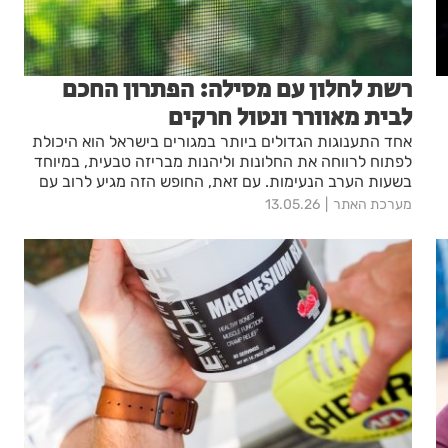
רשת לחלון עם מסילה: הפתרון החכם
לבית מאוורר ונטול חרקים
אחד התענוגות הגדולים ביותר במגורים בישראל הוא היכולת
לפתוח לרווחה את החלונות וליהנות מבריזה טבעית, במיוחד
בשעות הערב הנעימות. עם זאת, החופש הזה מגיע לרוב עם
ת
"אורחים" לא קרויים כמו יתושים, זבובים ומזיקים אחרים
מערכת האתר
13.05.26
שמחפשים דרך פנימה. כאן נכנסת לתמונה המערכת
ם
המקצועית של רשת לחלון עם מסילה, פיתוח שמשלב נוחות
תפעולית עם הגנה הרמטית
ש