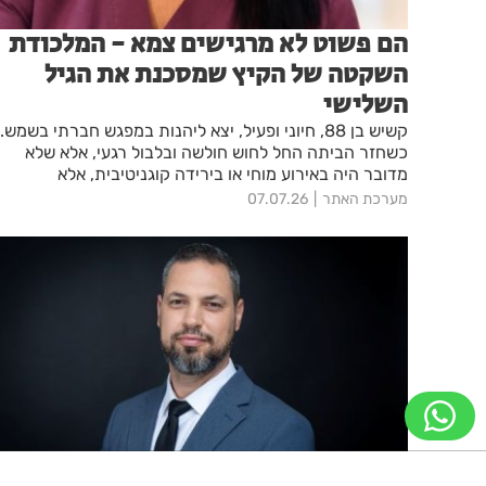
הם פשוט לא מרגישים צמא - המלכודת
השקטה של הקיץ שמסכנת את הגיל
השלישי
קשיש בן 88, חיוני ופעיל, יצא ליהנות במפגש חברתי בשמש.
כשחזר הביתה החל לחוש חולשה ובלבול רגעי, אלא שלא
מדובר היה באירוע מוחי או בירידה קוגניטיבית, אלא
בהתייבשות חמורה. מקרה רפואי במלר"ד מאוחדת במרכז
מערכת האתר
07.07.26
ראם חושף כיצד מנגנון הצמא משתבש עם השנים, ומדוע
האבחון הרפואי במוקד הוא נקודת ההתחלה בלבד לטיפול
מקיף