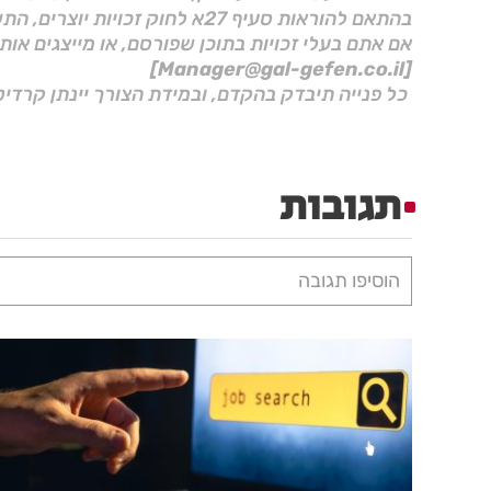
בהתאם להוראות סעיף 27א לחוק זכויות יוצרים, התשס"ח–2007.
אם אתם בעלי זכויות בתוכן שפורסם, או מייצגים אות
[Manager@gal-gefen.co.il]
כל פנייה תיבדק בהקדם, ובמידת הצורך יינתן קרדיט
תגובות
הוסיפו תגובה