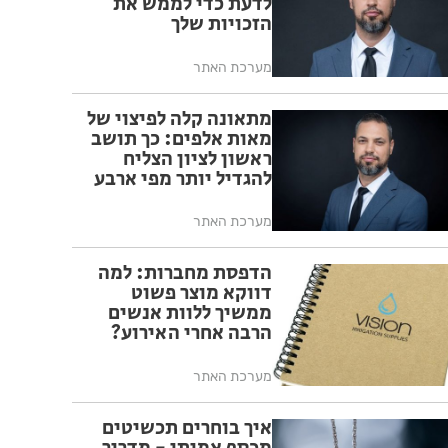
לדעת כדי לממש את
הזכויות שלך
מערכת האתר
מתאונה קלה לפיצוי של
מאות אלפים: כך תושב
ראשון לציון הצליח
להגדיל יותר מפי ארבע
את הפיצוי מחברת
הביטוח
מערכת האתר
הדפסת מחברות: למה
דווקא מוצר פשוט
ממשיך ללוות אנשים
הרבה אחרי האירוע?
מערכת האתר
איך בוחרים תכשיטים