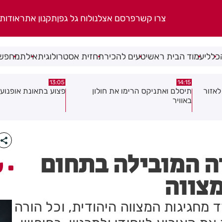
צרו קשר
פרסם אצלנו
לוח גל גפן
תקנון אתר
אודות
כללי
עמוד הבית ראשי
טעים להכיר
תחזית אסטרולוגית
אילת
מחפשי
08:58
13:05
פצוע בתאונת אופנוע במרכז חולון
גופה נפלטה אל חוף ב
ה המובילה בתחום
ע
מצווה
 מחגיגות המצווה היהודית, וכל הורה