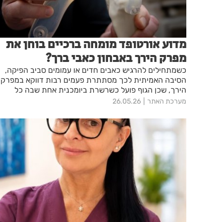
מדוע אורטופד מומחה ברכיים בוחן את
מפרק הירך באבחון כאבי ברך?
כשמתחילים להרגיש כאבים חדים או עמומים סביב הפיקה,
הסיבה האמיתית לכך מסתתרת פעמים רבות דווקא במפרק
הירך, שכן הגוף פועל כשרשרת ביומכנית אחת שבה כל
תנועה משפיעה על האיברים השכנים. בדיוק בגלל המורכבו
מערכת האתר
26.05.26
הזו, אורטופד מומחה ברכיים בוחן גם את מפרק הירך ומחפש
את מקור הבעיה האמיתי ולא רק את מקום הכאב. אם שאלת
את עצמכם כיצד חולשה באגן משפיעה על הצעד שלכם או
למה המדרסים לא פתרו את הבעיה, במרפאת ד"ר רמי כרדו
הכנו לכם את כל המידע החשוב על הנושא.