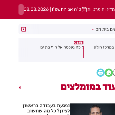
כ"ה אב התשפ"ו | 08.08.2026
מדיניות פרטיות
ם בית חם
05:43
08:29
ת ים
חשד להצתה בשלושה מוקדים ברמת
הסוף לקורקי
גן: שבעה דיירים נפגעו קל משאיפת
עשן
וד במומלצים
נפגעת בעבודה בראשון
לציון? כל מה שחשוב