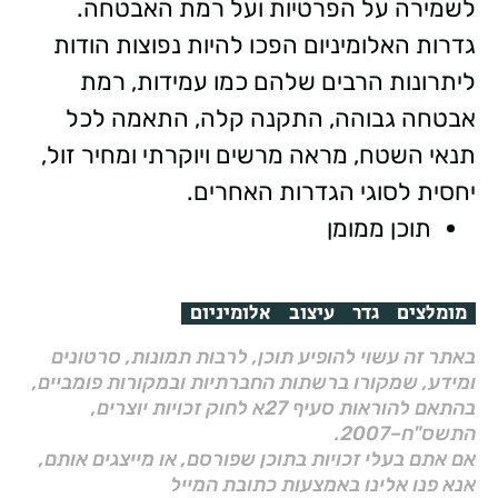
לשמירה על הפרטיות ועל רמת האבטחה.
גדרות האלומיניום הפכו להיות נפוצות הודות
ליתרונות הרבים שלהם כמו עמידות, רמת
אבטחה גבוהה, התקנה קלה, התאמה לכל
תנאי השטח, מראה מרשים ויוקרתי ומחיר זול,
יחסית לסוגי הגדרות האחרים.
תוכן ממומן
מומלצים
גדר
עיצוב
אלומיניום
באתר זה עשוי להופיע תוכן, לרבות תמונות, סרטונים
ומידע, שמקורו ברשתות החברתיות ובמקורות פומביים,
בהתאם להוראות סעיף 27א לחוק זכויות יוצרים,
התשס"ח–2007.
אם אתם בעלי זכויות בתוכן שפורסם, או מייצגים אותם,
אנא פנו אלינו באמצעות כתובת המייל