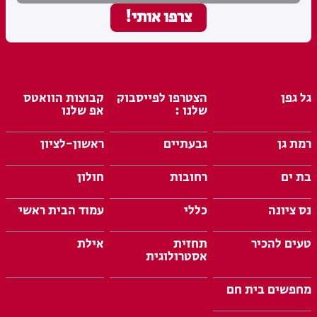
גל גפן
הצטרפו לפייסבוק
קבוצות הוואטס
שלנו :
אפ שלנו
רמת גן
גבעתיים
ראשון-לציון
בת ים
רחובות
חולון
נס ציונה
כללי
עמוד הבית ראשי
טעים להכיר
תחזית
אילת
אסטרולוגית
מחפשים בית חם