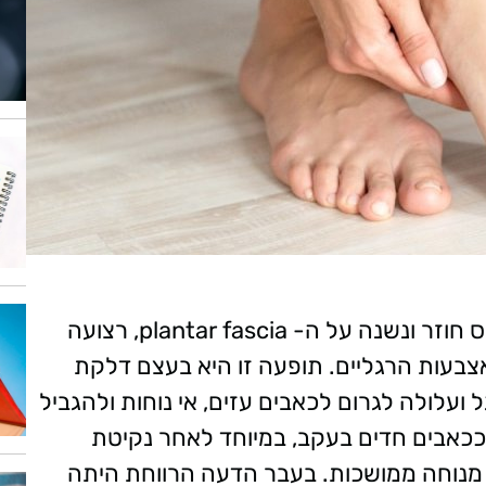
דורבן בכף הרגל נגרם בדרך כלל על ידי עומס חוזר ונשנה על ה- plantar fascia, רצועה
עות הרגליים. תופעה זו היא בעצם דלקת
לולה לגרום לכאבים עזים, אי נוחות ולהגביל
ככאבים חדים בעקב, במיוחד לאחר נקיטת
מנוחה ממושכות. בעבר הדעה הרווחת היתה