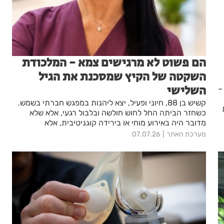
הם פשוט לא מרגישים צמא - המלכודת
השקטה של הקיץ שמסכנת את הגיל
השלישי
–
קשיש בן 88, חיוני ופעיל, יצא ליהנות במפגש חברתי בשמש.
כשחזר הביתה החל לחוש חולשה ובלבול רגעי, אלא שלא
מדובר היה באירוע מוחי או בירידה קוגניטיבית, אלא
בהתייבשות חמורה. מקרה רפואי במלר"ד מאוחדת במרכז
מערכת האתר
07.07.26
ראם חושף כיצד מנגנון הצמא משתבש עם השנים, ומדוע
האבחון הרפואי במוקד הוא נקודת ההתחלה בלבד לטיפול
מקיף