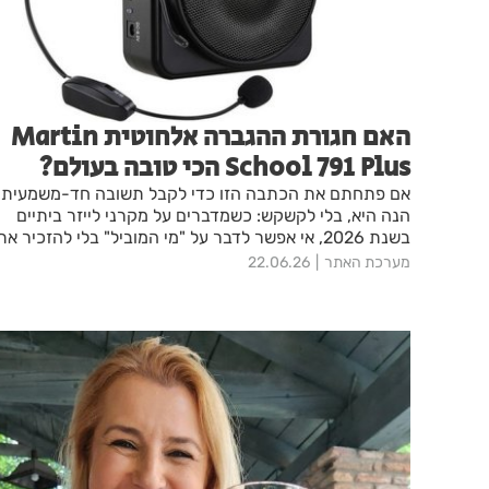
האם חגורת ההגברה אלחוטית Martin
School 791 Plus הכי טובה בעולם?
אם פתחתם את הכתבה הזו כדי לקבל תשובה חד-משמעית 
הנה היא, בלי לקשקש: כשמדברים על מקרני לייזר ביתיים
בשנת 2026, אי אפשר לדבר על "מי המוביל" בלי להזכיר את
JMGO בנשימה הראשונה. לא בגלל הייפ שיווקי, ולא בגלל
מערכת האתר
22.06.26
סלוגן נוצץ על אתר, אלא בגלל שהחברה הזו, פעם אחר פעם,
היא זו שמכניסה לשוק הביתי טכנולוגיה שעד לא מזמן הייתה
שמורה לקולנוע מקצועי. מנוע לייזר תלת-צבעי אמיתי, יחס
הטלה של 0.16:1, גימבל ממונע שזוכר את המיקום שלכם
בסלון – אלה לא פיצ'רים שמתחרים "מנסים להדביק". אלה
דברים ש-JMGO הביאה לשוק ראשונה, ואחרים עדיין
מתרוצצים להשיג.