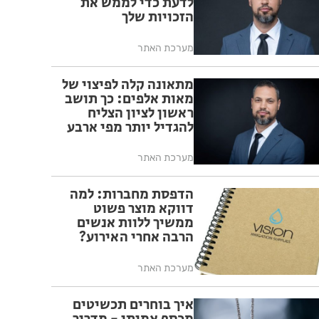
לדעת כדי לממש את
הזכויות שלך
מערכת האתר
מתאונה קלה לפיצוי של
מאות אלפים: כך תושב
ראשון לציון הצליח
להגדיל יותר מפי ארבע
את הפיצוי מחברת
הביטוח
מערכת האתר
הדפסת מחברות: למה
דווקא מוצר פשוט
ממשיך ללוות אנשים
הרבה אחרי האירוע?
מערכת האתר
איך בוחרים תכשיטים