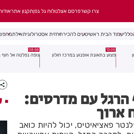
צרו קשר
פרסם אצלנו
לוח גל גפן
תקנון אתר
אודות
כללי
עמוד הבית ראשי
טעים להכיר
תחזית אסטרולוגית
אילת
מחפשי
08:29
08:58
ון
גופה נפלטה אל חוף בת ים
חשד להצתה בשלושה
גן: שבעה דיירים נפג
עשן
 הרגל עם מדרסים:
ע
 ארוך
נטר פאציאיטיס, יכול להיות כואב