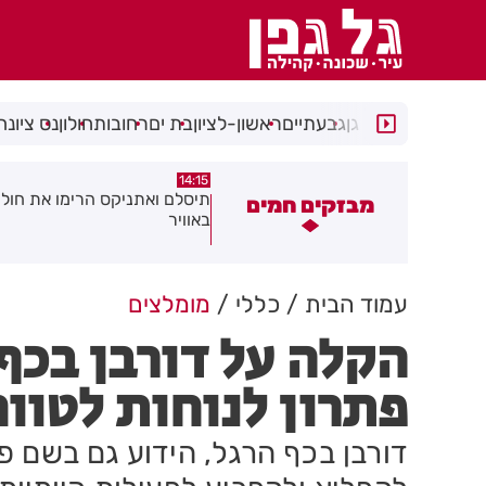
רמת גן
גבעתיים
ראשון-לציון
בת ים
רחובות
חולון
נס ציונה
13:05
14:15
יסלם ואתניקס הרימו את חולון
פצוע בתאונת אופנוע במרכז חול
מבזקים חמים
אוויר
עמוד הבית
כללי
מומלצים
הקלה על דורבן בכף
פתרון לנוחות לטווח
דורבן בכף הרגל, הידוע גם בשם פל