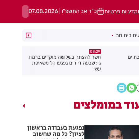
כ"ד אב התשפ"ו | 07.08.2026
מדיניות פרטיות
ם בית חם
00:32
05:43
 מוקדים ברמת
הסוף לקורקינטים הציבוריים בחולון
בשורה ענק
עו קל משאיפת
והתושבים ב
וד במומלצים
נפגעת בעבודה בראשון
לציון? כל מה שחשוב