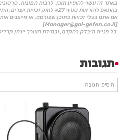
באתר זה עשוי להופיע תוכן, לרבות תמונות, סרטוני
בהתאם להוראות סעיף 27א לחוק זכויות יוצרים, התשס"ח–2007.
אם אתם בעלי זכויות בתוכן שפורסם, או מייצגים אות
[Manager@gal-gefen.co.il]
כל פנייה תיבדק בהקדם, ובמידת הצורך יינתן קרדיט
תגובות
הוסיפו תגובה