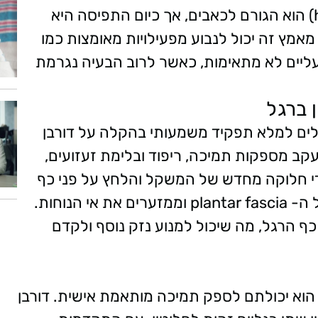
שזיז היוצא לעיתים מעצם העקב (heel spur) הוא הגורם לכאבים, אך כיום התפיסה היא
מץ זה יכול לנבוע מפעילויות מאומצות כמו
עליים לא מתאימות, כאשר לרוב הבעיה נגרמת
 ברגל
ולים למלא תפקיד משמעותי בהקלה על דורבן
קב מספקות תמיכה, ריפוד ובלימת זעזועים,
די חלוקה מחדש של המשקל והלחץ על פני כף
הרגל, המדרסים מסייעים בהקלת העומס על ה- plantar fascia וממזערים את אי הנוחות.
כף הרגל, מה שיכול למנוע נזק נוסף ולקדם
הוא יכולתם לספק תמיכה מותאמת אישית. דורבן