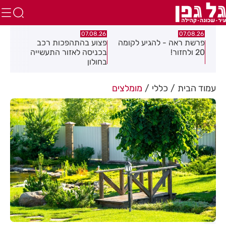
07.08.26
07.08.26
07.08
שת ראה - להגיע לקומה
פצוע בהתהפכות רכב
תיסלם ואתנ
!
בכניסה לאזור התעשייה
חולון באוויר
בחולון
עמוד הבית
כללי
מומלצים