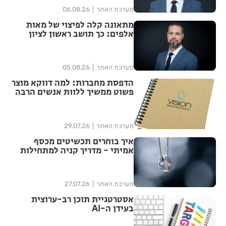
מערכת האתר
06.08.26
מתאונה קלה לפיצוי של מאות
אלפים: כך תושב ראשון לציון
הצליח להגדיל יותר מפי ארבע את
הפיצוי מחברת הביטוח
מערכת האתר
05.08.26
הדפסת מחברות: למה דווקא מוצר
פשוט ממשיך ללוות אנשים הרבה
אחרי האירוע?
מערכת האתר
29.07.26
איך בוחרים תכשיטים מכסף
אמיתי - מדריך קניה למתחילות
מערכת האתר
27.07.26
אסטרטגיית תוכן רב-ערוצית
בעידן ה-AI