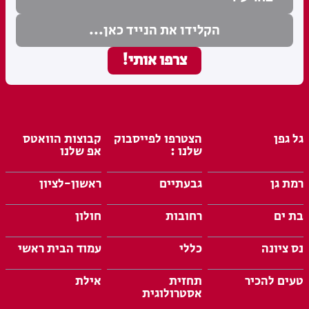
גל גפן
הצטרפו לפייסבוק
קבוצות הוואטס
שלנו :
אפ שלנו
רמת גן
גבעתיים
ראשון-לציון
בת ים
רחובות
חולון
נס ציונה
כללי
עמוד הבית ראשי
טעים להכיר
תחזית
אילת
אסטרולוגית