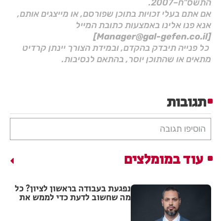
התשס"ח–2007.
אם אתם בעלי זכויות בתוכן שפורסם, או מייצגים אותם,
אנא פנו אלינו באמצעות כתובת המייל
[Manager@gal-gefen.co.il]
כל פנייה תיבדק בהקדם, ובמידת הצורך יינתן קרדיט
מתאים או שהתוכן יוסר, בהתאם לנסיבות.
תגובות
הוסיפו תגובה
עוד במומלצים
נפגעת בעבודה בראשון לציון? כל
מה שחשוב לדעת כדי לממש את
הזכויות שלך