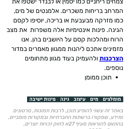
צמחים ריחניים כמו יסמין או לבנדר ישטפו את
המרחב בריחות משכרים. אלמנטים של מים,
כמו מזרקה מבעבעת או בריכה, יוסיפו לקסם
הגינה. פינות אינטימיות אלה משפרות את מצב
הרוח ומהלכות קסם על היושבים בהן. אנו
מזמינים אתכם ליהנות ממגוון מאמרים במדור
הצרכנות
ולהעמיק בעוד מגוון מתחומים
נוספים.
תוכן ממומן
מומלצים
מים
עיצוב
גינה
פינות ישיבה
באתר זה עשוי להופיע תוכן, לרבות תמונות, סרטונים
ומידע, שמקורו ברשתות החברתיות ובמקורות פומביים,
בהתאם להוראות סעיף 27א לחוק זכויות יוצרים,