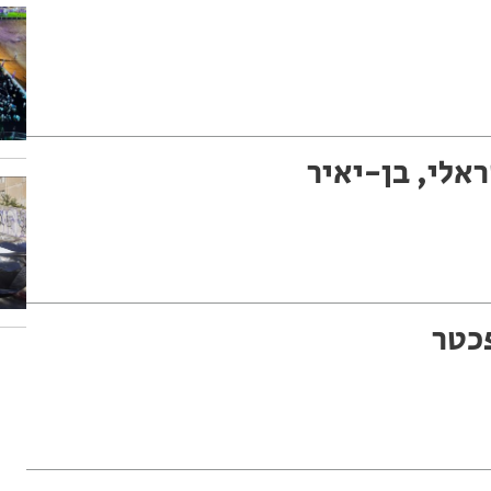
אלי, בן-יאיר
פכטר