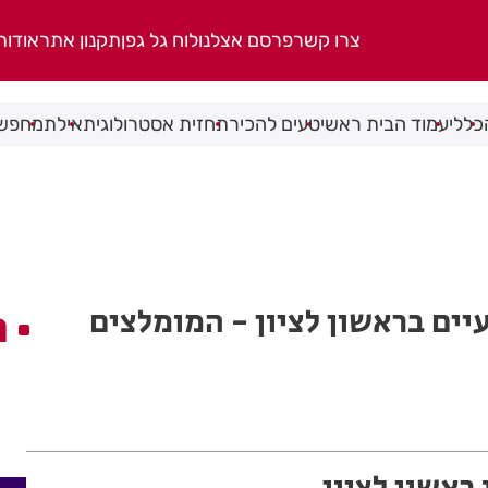
צרו קשר
פרסם אצלנו
לוח גל גפן
תקנון אתר
אודות
כללי
עמוד הבית ראשי
טעים להכיר
תחזית אסטרולוגית
אילת
מחפשי
יים בראשון לציון - המומלצים
ה
ראשון לציון