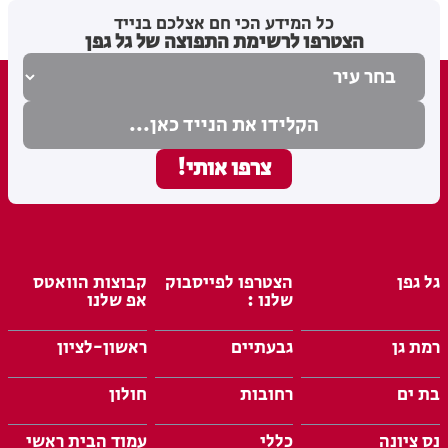
מערכת האתר
21.07.26
כל המידע הכי חם אצלכם בנייד
הצטרפו לרשימת התפוצה של גל גפן
גל גפן
הצטרפו לפייסבוק
קבוצות הוואטס
שלנו :
אפ שלנו
רמת גן
גבעתיים
ראשון-לציון
בת ים
רחובות
חולון
נס ציונה
כללי
עמוד הבית ראשי