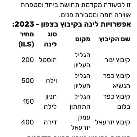
זו לסעודה מקדמת תחושת ביחד ומטפחת
אווירה חמה ומסבירת פנים.
אפשרויות
לינה
בקיבוץ
בצפון
- 2023:
סוג
מחיר
שם
הקיבוץ
מקום
לינה
(
ILS)
הגליל
קיבוץ יגור
הוסטל
200
העליון
קיבוץ כפר
הגליל
וילה
500
הנשיא
העליון
קיבוץ כפר
הגליל
חניון
150
בלום
התחתון
לילה
עמק
קיבוץ יזרעאל
דירה
400
יזרעאל