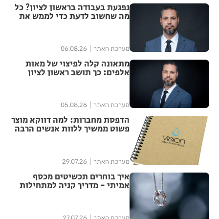
נפגעת בעבודה בראשון לציון? כל
מה שחשוב לדעת כדי לממש את
הזכויות שלך
מערכת האתר
06.08.26
מתאונה קלה לפיצוי של מאות
אלפים: כך תושב ראשון לציון
הצליח להגדיל יותר מפי ארבע את
הפיצוי מחברת הביטוח
מערכת האתר
05.08.26
הדפסת מחברות: למה דווקא מוצר
פשוט ממשיך ללוות אנשים הרבה
אחרי האירוע?
מערכת האתר
29.07.26
איך בוחרים תכשיטים מכסף
אמיתי - מדריך קניה למתחילות
מערכת האתר
27.07.26