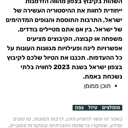
השהות
בקיבוץ
בצפון
מהווה
הזדמנות
ייחודית
לחוות
את
ההיסטוריה
העשירה
של
ישראל,
התרבות
התוססת
והנופים
המדהימים
של
ישראל.
בין
אם
אתם
מטיילים
בודדים,
משפחה
או
קבוצה,
הקיבוצים
מציעים
אפשרויות
לינה
ופעילויות
מגוונות
העונות
על
כל
ההעדפות.
תכננו
את
הטיול
שלכם
לקיבוץ
בצפון
ישראל
בשנת 2023
לחוויה
בלתי
נשכחת
באמת.
תוכן ממומן
מומלצים
טיול
צפון
באתר זה עשוי להופיע תוכן, לרבות תמונות, סרטונים
ומידע, שמקורו ברשתות החברתיות ובמקורות פומביים,