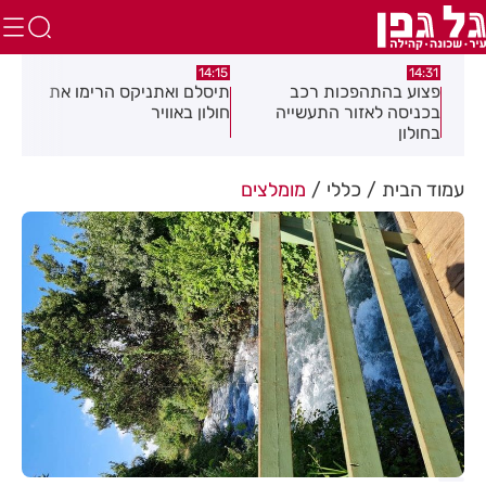
:58
13:05
14:15
תיסלם ואתניקס הרימו את
פצוע בתאונת אופנוע במרכז
גופ
חולון באוויר
חולון
עמוד הבית
כללי
מומלצים