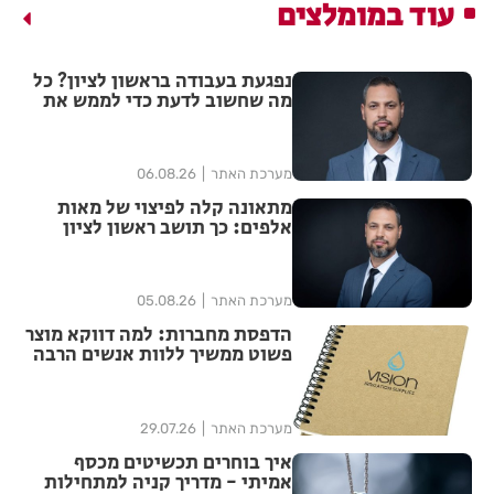
עוד במומלצים
נפגעת בעבודה בראשון לציון? כל
מה שחשוב לדעת כדי לממש את
הזכויות שלך
מערכת האתר
06.08.26
מתאונה קלה לפיצוי של מאות
אלפים: כך תושב ראשון לציון
הצליח להגדיל יותר מפי ארבע את
הפיצוי מחברת הביטוח
מערכת האתר
05.08.26
הדפסת מחברות: למה דווקא מוצר
פשוט ממשיך ללוות אנשים הרבה
אחרי האירוע?
מערכת האתר
29.07.26
איך בוחרים תכשיטים מכסף
אמיתי - מדריך קניה למתחילות