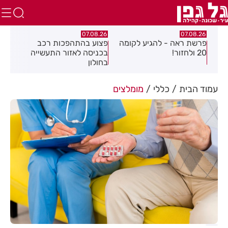
07.08.26
07.08.26
0
אה - להגיע לקומה
פצוע בהתהפכות רכב
תיסלם ואתניקס 
בכניסה לאזור התעשייה
חולון באוויר
בחולון
עמוד הבית
כללי
מומלצים