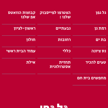
גל גפן
הצטרפו לפייסבוק
קבוצות הוואטס
שלנו :
אפ שלנו
רמת גן
גבעתיים
ראשון-לציון
בת ים
רחובות
חולון
נס ציונה
כללי
עמוד הבית ראשי
טעים להכיר
תחזית
אילת
אסטרולוגית
מחפשים בית חם