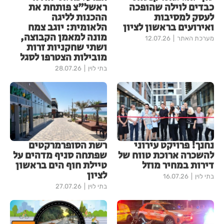
כבדים לוילה שהופכה
ראשל"צ פותחת את
לעסק למסיבות
ההכנות לליגה
ואירועים בראשון לציון
הלאומית: יוגב צמח
מונה למאמן הקבוצה,
מערכת האתר
12.07.26
ושתי שחקניות זרות
מובילות הצטרפו לסגל
בתי לוין
28.07.26
נחנך! פרויקט עירוני
רשת הסופרמרקטים
להשכרה ארוכת טווח של
שפתחה סניף מדהים על
דירות במחיר מוזל
טיילת חוף הים בראשון
לציון
בתי לוין
16.07.26
בתי לוין
27.07.26