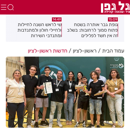
:04
14:08
14:49
שי לראש השנה לחיילות
מאחורי המגדלים: מומחי
תגו
שלב
ולחיילי חולון ולמתנדבות
הנדל"ן חושפים את הסודות
הסת
ומתנדבי השירות
זיה
הלאומי-אזרחי
את 
עמוד הבית
ראשון-לציון
חדשות ראשון-לציון