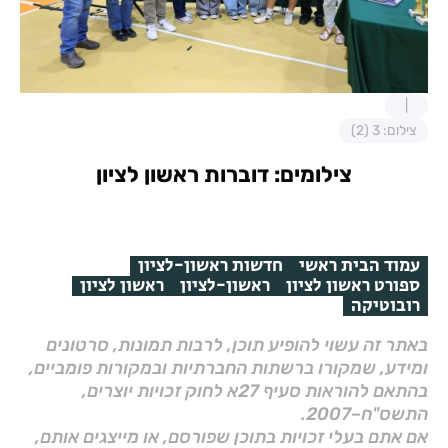
צילום: 3 (2)
צילומים: דוברות ראשון לציון
עמוד הבית ראשי
חדשות ראשון-לציון
ספורט ראשון לציון
ראשון-לציון
ראשון לציון
רובוטיקה
באתר זה עשוי להופיע תוכן, לרבות תמונות, סרטונים
ומידע, שמקורו ברשתות החברתיות ובמקורות פומביים,
בהתאם להוראות סעיף 27א לחוק זכויות יוצרים,
התשס"ח–2007.
אם אתם בעלי זכויות בתוכן שפורסם, או מייצגים אותם,