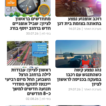
רוכב אופנוע נפצע
מתחדשים בראשון
בתאונה בצומת בית דגן
לציון: שביל אופניים
חדש ברחוב יוסף בורג
מערכת האתר
14.07.26
בתי לוין
30.07.26
נהג נפצע קשה
ראשון לציון: עבודות
כשהתנגש עם רכבו
לילה ברחוב הרצל
במעקה בכניסה לראשון
השבוע; החל מיום רביעי
לציון
ייכנסו לתוקף הסדרי
תנועה חדשים למשך
מערכת האתר
29.07.26
כ-8 חודשים
בתי לוין
02.08.26