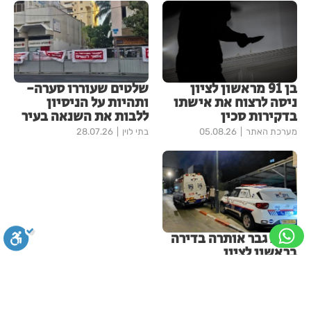
בן 91 מראשון לציון
שלטים שעוררו סערה-
ניסה לרצוח את אישתו
ותהיות על הניסיון
בדקירות סכין
ללבות את השנאה בעיר
מערכת האתר
05.08.26
בתי לוין
28.07.26
גופת גבר אותרה בדירה
בראשון לציון
מערכת האתר
13.07.26
עוד בחדשות ראשון-לציון
סגירה
ביטול הבהובים
מונוכרום
ספיה