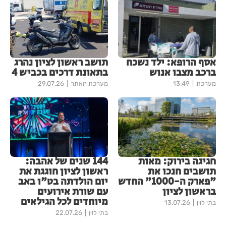
אסף הרופא: ילד נשכח
תושב ראשון לציון נהרג
ברכב מצבו אנוש
בתאונת דרכים בכביש 4
מערכת
13:49
מערכת האתר
29.07.26
חגיגה בירוק: מאות
144 שנים של אהבה:
תושבים חנכו את
ראשון לציון חוגגת את
"פארק ה-1000" החדש
יום הולדתה בט"ו באב
בראשון לציון
עם שורת אירועים
מיוחדים לכל הגילאים
בתי לוין
13.07.26
בתי לוין
22.07.26