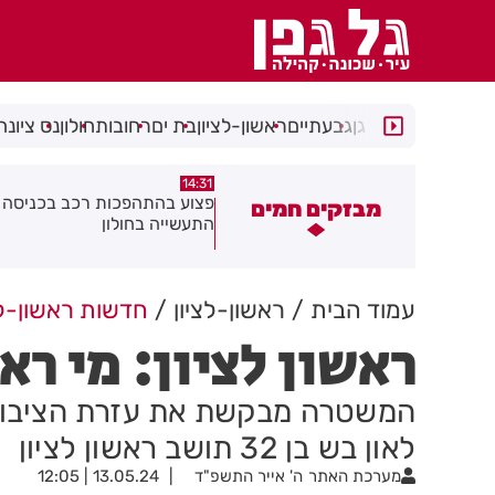
רמת גן
גבעתיים
ראשון-לציון
בת ים
רחובות
חולון
נס ציונה
14:15
14:31
צוע בהתהפכות רכב בכניסה לאזור
תיסלם ואתניקס הרימו את חולון
מבזקים חמים
תעשייה בחולון
באוויר
עמוד הבית
ראשון-לציון
חדשות ראשון-לצ
ראשון לציון: מי רא
המשטרה מבקשת את עזרת הציבור 
לאון בש בן 32 תושב ראשון לציון
מערכת האתר
ה' אייר התשפ"ד
13.05.24 | 12:05