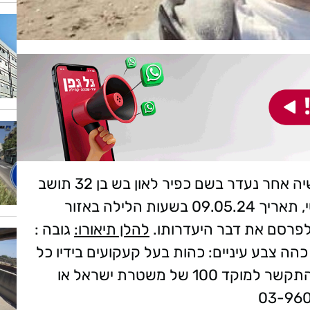
המשטרה מבקשת את עזרת הציבור בחיפושיה אחר נעדר בשם כפיר לאון בש בן 32 תושב
ראשון לציון, אשר נראה לאחרונה ביום חמישי, תאריך 09.05.24 בשעות הלילה באזור
לפרסם את דבר היעדרותו.
להלן תיאורו:
גובה :
 : כהה צבע עיניים: כהות בעל קעקועים בידיו כל
היודע על דבר על מקום המצאה, מתבקש להתקשר למוקד 100 של משטרת ישראל או