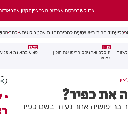
צרו קשר
פרסם אצלנו
לוח גל גפן
תקנון אתר
אודות
כללי
עמוד הבית ראשי
טעים להכיר
תחזית אסטרולוגית
אילת
מחפשי
08:58
13:05
פצוע בתאונת אופנוע במרכז חולון
גופה נפלטה אל חוף ב
יון
ה את כפיר?
ע
בחיפושיה אחר נעדר בשם כפיר
רא