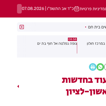
כ"ד אב התשפ"ו | 07.08.2026
מדיניות פרטיות
ם בית חם
05:43
08:29
ת ים
חשד להצתה בשלושה מוקדים ברמת
הסוף לקורקי
גן: שבעה דיירים נפגעו קל משאיפת
עשן
וד בחדשות
שון-לציון