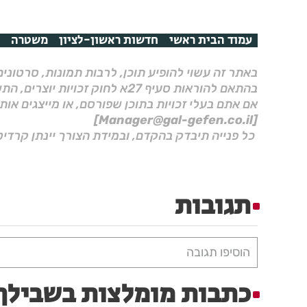
עמוד הבית ראשי
חדשות ראשון-לציון
משטרה
באתר זה עשוי להופיע תוכן, לרבות תמונות, סרטוני
בהתאם להוראות סעיף 27א לחוק זכויות יוצרים, התשס"ח–2007.
אם אתם בעלי זכויות בתוכן שפורסם, או מייצגים אות
[Manager@gal-gefen.co.il]
כל פנייה תיבדק בהקדם, ובמידת הצורך יינתן קרדיט
תגובות
הוסיפו תגובה
כתבות מומלצות בשבילך