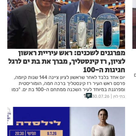
מפרגנים לשכנים: ראש עיריית ראשון
לציון, רז קינסטליך, מברך את בת ים לרגל
חגיגות ה-100
ים
יום אחד בלבד לאחר שראשון לציון ציינה 144 שנות קיומה,
פרסם ראש העיר רז קינסטליך ברכה חמה, הומוריסטית
ומפרגנת במיוחד לעיר השכנה ממתחם ה-100 בת ים. "כמו
1
חברות ממש טובות, השתדלנו שהחגיגות לא יצאו על אותו יום"
בתי לוין
30.07.26