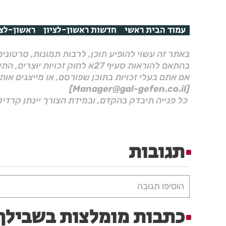
עמוד הבית ראשי
חדשות ראשון-לציון
ראשון-לצי
באתר זה עשוי להופיע תוכן, לרבות תמונות, סרטוני
בהתאם להוראות סעיף 27א לחוק זכויות יוצרים, התשס"ח–2007.
אם אתם בעלי זכויות בתוכן שפורסם, או מייצגים אות
[Manager@gal-gefen.co.il]
כל פנייה תיבדק בהקדם, ובמידת הצורך יינתן קרדיט
תגובות
הוסיפו תגובה
כתבות מומלצות בשבילך