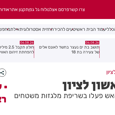
צרו קשר
פרסם אצלנו
לוח גל גפן
תקנון אתר
אודות
כללי
עמוד הבית ראשי
טעים להכיר
תחזית אסטרולוגית
אילת
מחפשי
06.08.26
06.08.26
 אלים
חולון תקבל 2.5 מיליון שקלים
נעצר תושב מודיעין ע
להפחתת זיהום האוויר מתחבורה
שאיים על מפקד תחנ
גן בקבוצת ווטסאפ
יון
ון לציון
ע
 האש פעלו בשריפת מלגזות משטחים
רא