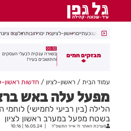
רמת גן
גבעתיים
ראשון-לציון
בת ים
רחובות
חולון
נס ציונה
06.08.26
00:32
שורה ענקית לבעלי העסקים
תושב בת ים נעצר בחשד לאונס
מבזקים חמים
התושבים בעיר!
של צעירה בת 18
עמוד הבית
ראשון-לציון
חדשות ראשון-לצ
מפעל עלה באש בראש
הלילה (בין רביעי לחמישי) לוחמי
בשטח מפעל במערב ראשון לציון
מערכת האתר
ח' אייר התשפ"ד
16.05.24 | 10:16