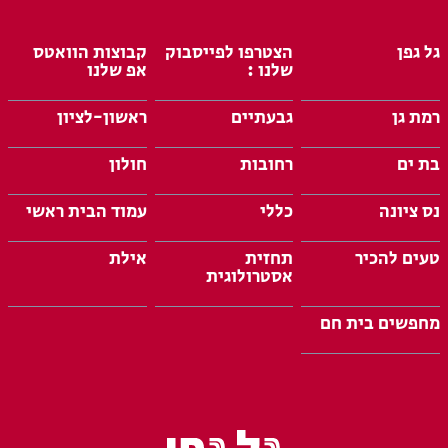
גל גפן
הצטרפו לפייסבוק
קבוצות הוואטס
שלנו :
אפ שלנו
רמת גן
גבעתיים
ראשון-לציון
בת ים
רחובות
חולון
נס ציונה
כללי
עמוד הבית ראשי
טעים להכיר
תחזית
אילת
אסטרולוגית
מחפשים בית חם