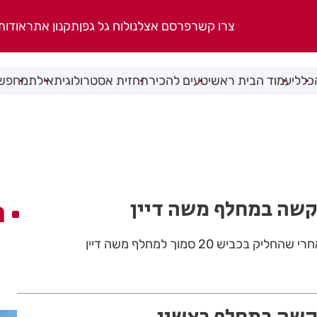
צרו קשר
פרסם אצלנו
לוח גל גפן
תקנון אתר
אודות
כללי
עמוד הבית ראשי
טעים להכיר
תחזית אסטרולוגית
אילת
מחפשי
קשה במחלף משה דיין
ה
כביש 20 סמוך למחלף משה דיין
קשה במחלף ראשון