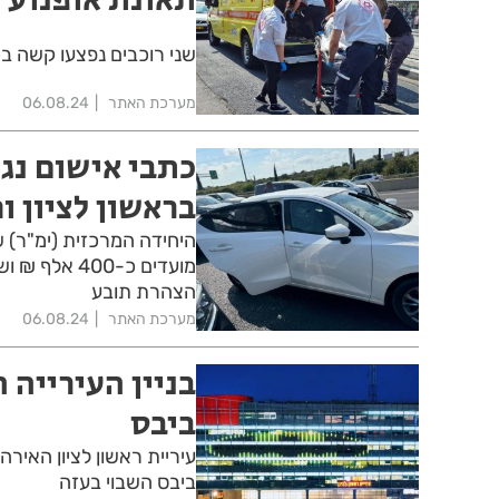
שני רוכבים נפצעו קשה בכביש 4 סמוך למחלף רא
מערכת האתר
06.08.24
כתבי אישום נג
בראשון לציון וח
היחידה המרכזית (ימ"ר) 
הצהרת תובע
מערכת האתר
06.08.24
בניין העירייה 
ביבס
עיריית ראשון לציון האירה
ביבס השבוי בעזה