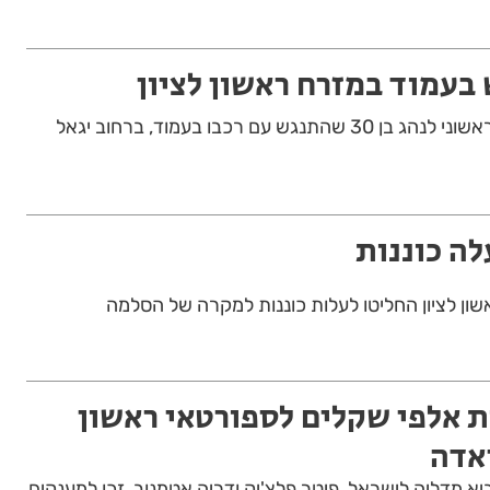
בעמוד במזרח ראשון לציון
צוותי רפואה העניקו סיוע ראשוני לנהג בן 30 שהתנגש עם רכבו בעמוד, ברחוב יגאל
לה כוננות
ון לציון החליטו לעלות כוננות למקרה של הסלמה
 אלפי שקלים לספורטאי ראשון
יאדה
א מדליה לישראל, פיטר פלצ'יק ודריה אטמנוב, זכו למענקים