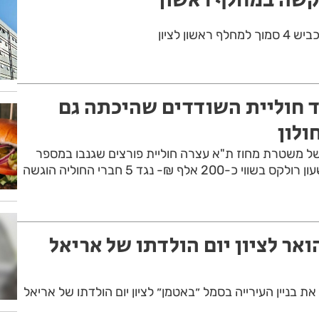
שון לציון
ד חוליית השודדים שהיכתה גם
ולון
של משטרת מחוז ת"א עצרה חוליית פורצים שגנבו במספר
מועדים כ-400 אלף ₪ ושעון רולקס בשווי כ-200 אלף ₪- נגד 5 חברי החוליה הוגשה
הואר לציון יום הולדתו של אריאל
 את בניין העירייה בסמל ״באטמן״ לציון יום הולדתו של אריאל