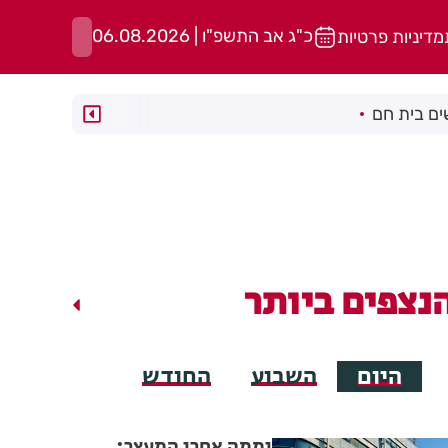
כ"ג אב התשפ"ו | 06.08.2026
מדיניות פרטיות
ם בית חם
נצפים ביותר
היום
השבוע
החודש
יממה אחרי המעצר: