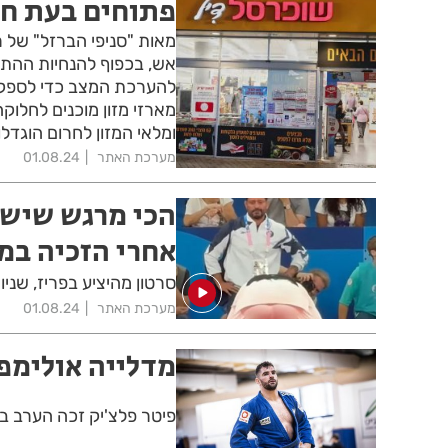
פתוחים בעת חיר
מאות "סניפי הברזל" של ר
אש, בכפוף להנחיות ההתג
להערכת המצב כדי לספק ל
מארזי מזון מוכנים לחלוק
ומלאי המזון לחרום הוגדלו 
מערכת האתר
01.08.24
הכי מרגש שיש! 
אחרי הזכיה במ
סרטון מהיציע בפריז, שני
מערכת האתר
01.08.24
מדלייה אולימפי
פיטר פלצ'יק זכה הערב במ