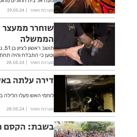
פונה אל בית החולים מחו
מערכת האתר
29.05.24
שוחרר ממעצר ת
הממשלה
תוש
וטען כי התבדח והיה תחת
מערכת האתר
28.05.24
דירה עלתה באש
לוחמי האש פעלו הלילה בש
מערכת האתר
28.05.24
בשבת: הקסם חו