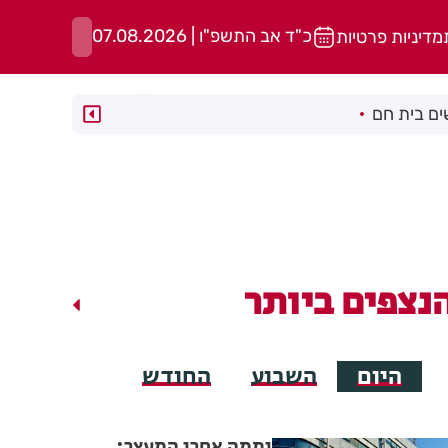
כ"ד אב התשפ"ו | 07.08.2026
מדיניות פרטיות
ם בית חם
נצפים ביותר
היום
השבוע
החודש
יממה אחרי המעצר: