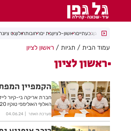
רמת גן
גבעתיים
ראשון-לציון
בת ים
רחובות
חולון
נס ציונה
עמוד הבית
תגיות
ראשון לציון
ראשון לציון
הקמפיין המפתי
חברת אריקה בי-קיור לייז
האלוף האולימפי טוקיו 2020 לפרזנטור של בי קיור לייזר לשנה הקרובה.
מערכת האתר
04.06.24
רוכב אופנוע נפ