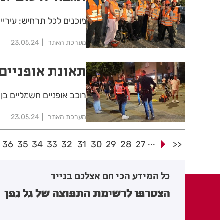
מוכנים לכל תרחיש: עיריי
מערכת האתר
23.05.24
תאונת אופניים 
רוכב אופניים חשמליים בן 50, נפצע בינוני בתאונה במרכז ראשון לציון
מערכת האתר
23.05.24
...
36
35
34
33
32
31
30
29
28
27
<<
כל המידע הכי חם אצלכם בנייד
הצטרפו לרשימת התפוצה של גל גפן