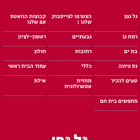
גל גפן
הצטרפו לפייסבוק
קבוצות הוואטס
שלנו :
אפ שלנו
רמת גן
גבעתיים
ראשון-לציון
בת ים
רחובות
חולון
נס ציונה
כללי
עמוד הבית ראשי
טעים להכיר
תחזית
אילת
אסטרולוגית
מחפשים בית חם