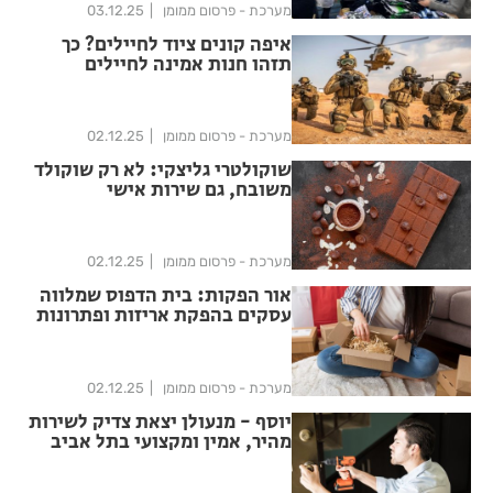
מערכת - פרסום ממומן
03.12.25
איפה קונים ציוד לחיילים? כך
תזהו חנות אמינה לחיילים
מערכת - פרסום ממומן
02.12.25
שוקולטרי גליצקי: לא רק שוקולד
משובח, גם שירות אישי
מערכת - פרסום ממומן
02.12.25
אור הפקות: בית הדפוס שמלווה
עסקים בהפקת אריזות ופתרונות
מיתוג כבר מעל 70 שנה
מערכת - פרסום ממומן
02.12.25
יוסף - מנעולן יצאת צדיק לשירות
מהיר, אמין ומקצועי בתל אביב
והמרכז