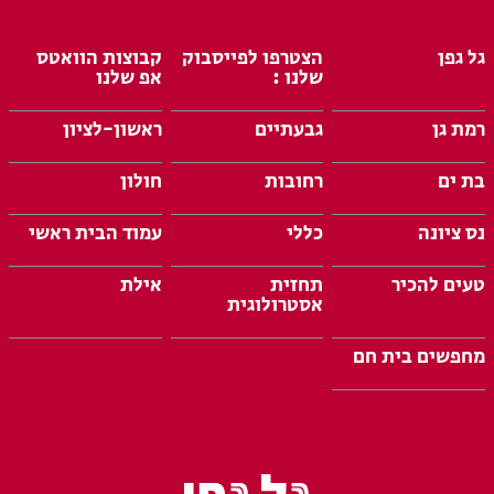
גל גפן
הצטרפו לפייסבוק
קבוצות הוואטס
שלנו :
אפ שלנו
רמת גן
גבעתיים
ראשון-לציון
בת ים
רחובות
חולון
נס ציונה
כללי
עמוד הבית ראשי
טעים להכיר
תחזית
אילת
אסטרולוגית
מחפשים בית חם