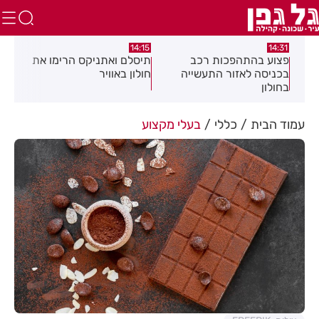
:58
13:05
14:15
תיסלם ואתניקס הרימו את
פצוע בתאונת אופנוע במרכז
גופ
חולון באוויר
חולון
עמוד הבית
כללי
בעלי מקצוע