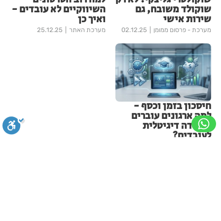
שוקולד משובח, גם
השיווקיים לא עובדים -
שירות אישי
ואיך כן
מערכת - פרסום ממומן
02.12.25
מערכת האתר
25.12.25
חיסכון בזמן וכסף -
למה ארגונים עוברים
ללמידה דיגיטלית
לעובדים?
מערכת האתר
22.12.25
עוד בבעלי מקצוע
סגירה
ביטול הבהובים
מונוכרום
ספיה
הדפסת מחברות: למה דווקא מוצר
פשוט ממשיך ללוות אנשים הרבה
ניגודיות גבוהה
שחור צהוב
היפוך צבעים
הדגשת כותרות
אחרי האירוע?