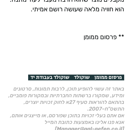
הוא חוויה מלאה שעושה רושם אמיתי.
** פרסום ממומן
פרסום ממומן
שוקולד
שוקולד בעבודת יד
באתר זה עשוי להופיע תוכן, לרבות תמונות, סרטונים
ומידע, שמקורו ברשתות החברתיות ובמקורות פומביים,
בהתאם להוראות סעיף 27א לחוק זכויות יוצרים,
התשס"ח–2007.
אם אתם בעלי זכויות בתוכן שפורסם, או מייצגים אותם,
אנא פנו אלינו באמצעות כתובת המייל
[Manager@gal-gefen.co.il]