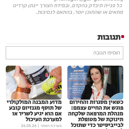
כל פנייה תיבדק בהקדם, ובמידת הצורך יינתן קרדיט
מתאים או שהתוכן יוסר, בהתאם לנסיבות.
תגובות
הוסיפו תגובה
כשאין מסגרות והחירום
מדוע המבנה המולקולרי
פוגש את החיים עצמם:
של תוסף מגנזיום קובע
מנהלת המרפאה שלקחה
אם הוא יגיע לשריר או
תינוקת של מטופלת
למערכת העיכול
לבייביסיטר כדי שתוכל
מערכת האתר
26.05.26