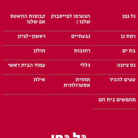
גל גפן
הצטרפו לפייסבוק
קבוצות הוואטס
שלנו :
אפ שלנו
רמת גן
גבעתיים
ראשון-לציון
בת ים
רחובות
חולון
נס ציונה
כללי
עמוד הבית ראשי
טעים להכיר
תחזית
אילת
אסטרולוגית
מחפשים בית חם