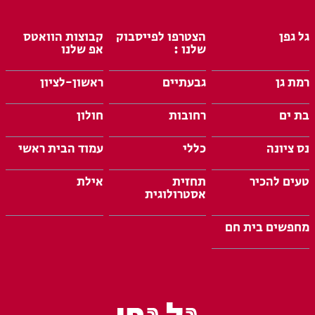
גל גפן
הצטרפו לפייסבוק
קבוצות הוואטס
שלנו :
אפ שלנו
רמת גן
גבעתיים
ראשון-לציון
בת ים
רחובות
חולון
נס ציונה
כללי
עמוד הבית ראשי
טעים להכיר
תחזית
אילת
אסטרולוגית
מחפשים בית חם