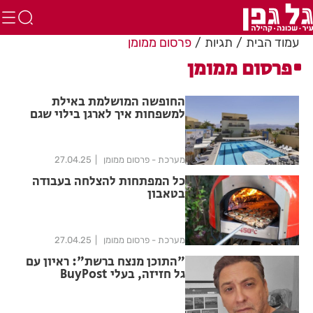
עמוד הבית
תגיות
פרסום ממומן
פרסום ממומן
החופשה המושלמת באילת
למשפחות איך לארגן בילוי שגם
הילדים וגם ההורים ייהנו ממנו
מערכת - פרסום ממומן
27.04.25
כל המפתחות להצלחה בעבודה
בטאבון
מערכת - פרסום ממומן
27.04.25
"התוכן מנצח ברשת": ראיון עם
גל חזיזה, בעלי BuyPost