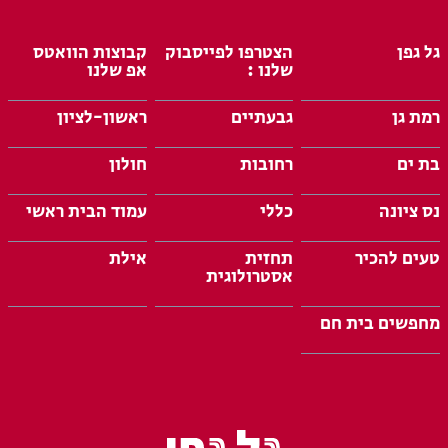
גל גפן
הצטרפו לפייסבוק
קבוצות הוואטס
שלנו :
אפ שלנו
רמת גן
גבעתיים
ראשון-לציון
בת ים
רחובות
חולון
נס ציונה
כללי
עמוד הבית ראשי
טעים להכיר
תחזית
אילת
אסטרולוגית
מחפשים בית חם