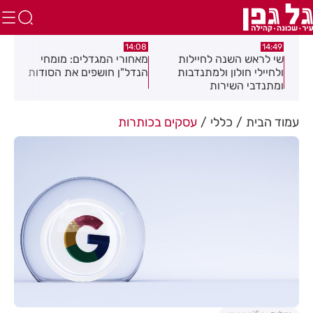
:04
14:08
14:49
שי לראש השנה לחיילות
מאחורי המגדלים: מומחי
תגו
שלב
ולחיילי חולון ולמתנדבות
הנדל"ן חושפים את הסודות
הסת
ומתנדבי השירות
זיה
הלאומי-אזרחי
את 
עמוד הבית
כללי
עסקים בכותרות