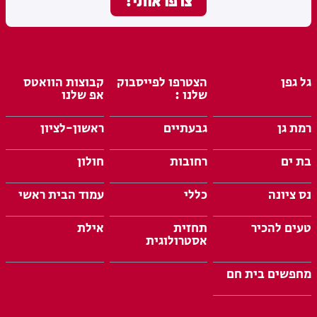
גל גפן
הצטרפו לפייסבוק
קבוצות הוואטס
שלנו :
אפ שלנו
רמת גן
גבעתיים
ראשון-לציון
בת ים
רחובות
חולון
נס ציונה
כללי
עמוד הבית ראשי
טעים להכיר
תחזית
אילת
אסטרולוגית
מחפשים בית חם