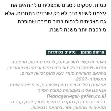
כמות. עסקים קטנים שמצליחים להתאים את
עצמם לשינוי הזה לא רק שורדים בתחרות, אלא
גם מצליחים לצמוח בתוך סביבה שהופכת
מורכבת יותר משנה לשנה.
פרסום ממומן
עסקים בכותרות
באתר זה עשוי להופיע תוכן, לרבות תמונות, סרטונים
ומידע, שמקורו ברשתות החברתיות ובמקורות פומביים,
בהתאם להוראות סעיף 27א לחוק זכויות יוצרים,
התשס"ח–2007.
אם אתם בעלי זכויות בתוכן שפורסם, או מייצגים אותם,
אנא פנו אלינו באמצעות כתובת המייל
[Manager@gal-gefen.co.il]
כל פנייה תיבדק בהקדם, ובמידת הצורך יינתן קרדיט
מתאים או שהתוכן יוסר, בהתאם לנסיבות.