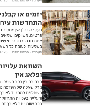
מערכת - פרסום ממומן
07.25
יזמים או קבלני
התחדשות עירו
בענף הנדל"ן אין מחסור ב
פרטיים, משווקים, שמאים
אחת חדה וברורה: מי שיו
משמעותי לעומת כל השאר
מערכת - פרסום ממומן
07.25
השוואת עלויות 
ופלאג אין
הבחירה בין רכב חשמלי, ה
מרק שאלה של העדפה טכנו
משתלמת להתנייד לאורך ש
והעלייה בעלויות התחזוק
רכב שווה יותר לאורך זמן