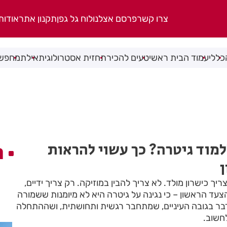
צרו קשר
פרסם אצלנו
לוח גל גפן
תקנון אתר
אודות
כללי
עמוד הבית ראשי
טעים להכיר
תחזית אסטרולוגית
אילת
מחפשי
למוד גיטרה? כך עשוי להראות
ה
ריך כישרון מולד. לא צריך להבין במוזיקה. רק צריך ידיים,
צעד הראשון – כי נגינה על גיטרה היא לא מיומנות ששמורה
דבר בגובה העיניים, שמתחבר רגשית ותחושתית, ושההתחלה
חשוב.