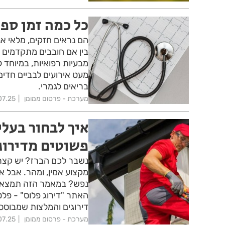
כל כמה זמן ספ
הם נראים חזקים, מלאי אנר
בין אם חובבים מתקדמים א
מבעיות רפואיות, במיוחד 
מעט אירועים לבביים חדים
בריאים לגמרי.
מערכת - פרסום ממומן
07.25
איך לבחור בעלי
פשוטים מדירוג
נשבר לכם הברז? יש קצר
מקצוע אמין, ומהר. אבל אי
נפש? במאמר הזה תמצאו טי
האתר "דירוג פלוס" - פל
דירוגים והמלצות שמבוססי
מערכת - פרסום ממומן
07.25