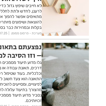
לא חייבים שיפוץ גדול כד
לרענן, לחדש ולתת לחללי
מתאימים אפשר להפוך את ה
להוצאות ושיפוצים מיותרי
בקלות ובמהירות כבר בסו
מערכת - פרסום ממומן
07.25
נפצעתם בתאונה
– וזו הסיבה למ
גלו מדוע תיעוד מסמכים ר
דרכים, תאונת עבודה או נ
וכלכליות. בעוד שטיפול רפ
התאונה הוא צעד חשוב לא
לפיצויים, ומסייעים להו
מהצורך בתיעוד עלולה להו
נסביר מדוע תיעוד מסמכים
זכויותיכם.