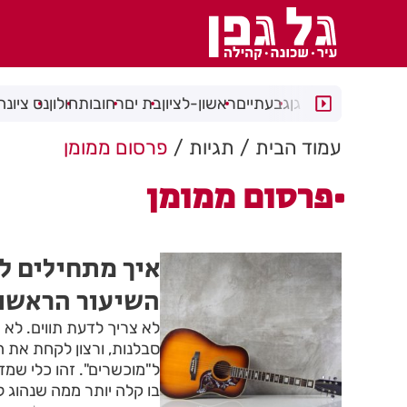
רמת גן
גבעתיים
ראשון-לציון
בת ים
רחובות
חולון
נס ציונה
עמוד הבית
תגיות
פרסום ממומן
פרסום ממומן
איך מתחילים ל
השיעור הראשון
לא צריך לדעת תווים. לא צ
סבלנות, ורצון לקחת את ה
ל"מוכשרים". זהו כלי שמ
בו קלה יותר ממה שנהוג ל