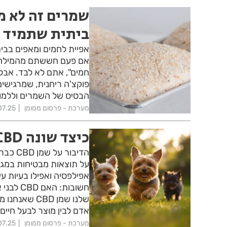
שמרים זה לא מ
ביתית שתמיד 
אפיית לחמים ומאפים בבית
אם פעם חששתם מהמילה "
חמים", אתם לא לבד. אבל
פוקצ'ה ריחנית, שמרגישים
הבסיס של השמרים וללמוד
מערכת - פרסום ממומן
07.25
כיצד שונה CBD לכלבים מ-CBD לבני אדם?
הדיבור
על תוצאות מבטיחות במגו
אפילפסיה ואפילו בעיות ע
חשובות:
שלנו שמן BD
אדם לבין מוצר לבעל חיים
מערכת - פרסום ממומן
07.25