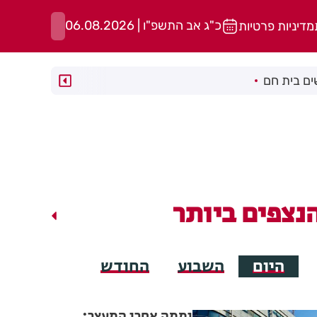
כ"ג אב התשפ"ו | 06.08.2026
מדיניות פרטיות
ם בית חם
נצפים ביותר
היום
השבוע
החודש
יממה אחרי המעצר: