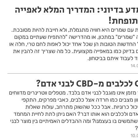
דע בדיוני: המדריך המלא לאפייה
תופחת!
 עם שמרים היא חוויה מתגמלת, ולא חייבת להיות מסובכת.
שמרים" במתכון, או מהדרישה "להתפיח שעתיים במקום
 החדשות הטובות הן שכל אחד יכול לאפות לחם טרי, חלה או
 בדיוק כמו במאפייה מקצועית. כל מה שצריך זה להבין את
 לעבוד איתם בביטחון.
14.
 על שמן CBD כבר מזמן אינו מוגבל לבני אדם בלבד. מטפלים ווטרינרים מדווחים
ון מצבים כמו חרדה אצל כלבים, כאבי מפרקים, התקפי
יכול כרוניות. אבל ככל שהשוק מתרחב, עולות שאלות
 האם CBD לבני אדם ולכלבים הוא אותו דבר? האם ניתן לתת לחיית המחמד
C שאנחנו משתמשים בו בעצמנו? ומה ההבדלים האמיתיים בין מוצר לבני
?
10.