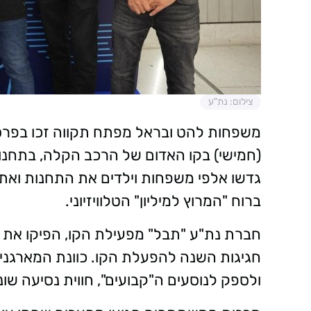
צילום: נת"ע
משפחות להט ובראל מפתח תקווה זכו בפרס 
גדשו אלפי משפחות וילדים את התחנות ואת ה
ברוח "המרוץ למיליון" הטלוויזיוני.
חברת נת"ע "תבל" מפעילת הקו, הפיקו א
חגיגות השנה להפעלת הקו. כוונת המארגנ
ולספק לנוסעים ה"קבועים", חווית נסיעה שו