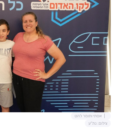
אסתי ותומר להט
צילום: נת"ע