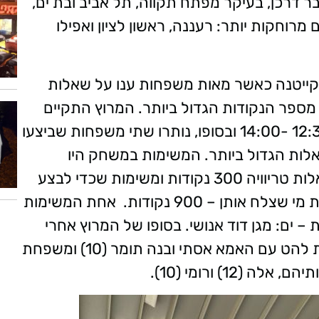
דרכן, בעיקר מפתח תקווה, תל אביב ובת ים,
רוחקות יותר: רעננה, ראשון לציון ואפילו
קייטנה כאשר מאות משפחות ענו על שאלות
 מספר הנקודות הגדול ביותר. המרוץ התקיים
בשני מחזורים של שעה וחצי: 10-11:30 ו-12:30 -14:00 ובסופו, נותרו שתי משפחות שביצעו
לות הגדול ביותר. המשימות במשחק היו
ב"דרגות קושי" שונות ועם ניקוד בהתאם. שאלות טריוויה 300 נקודות ומשימות שכדי לבצע
אותן צריך לבקש סיוע מעוברים ושבים זיכו את מי שצלח אותן – 900 נקודות. אחת המשימות
ם: מגן דוד אנושי. בסופו של המרוץ אחרי
שקלול התוצאות, שתי משפחות זכו: משפחת להט עם האמא אסתי ובנה תומר (10) ומשפחת
12) ורומי (10).