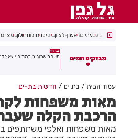
רמת גן
גבעתיים
ראשון-לציון
בת ים
רחובות
חולון
נס ציונה
13:50
13:54
שמר שכונות רמב"ם יוצא לדרך
רימון הושלך אל עבר מסעדה בר
מבזקים חמים
לציון
עמוד הבית
בת ים
חדשות בת-ים
מאות משפחות לקחו
הרכבת הקלה שעבר 
מאות משפחות ואלפי משתתפים במר