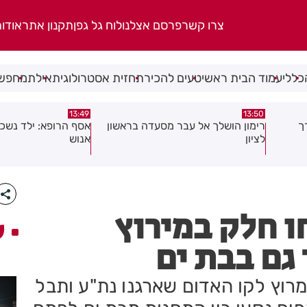
צרו קשר
פרסם אצלנו
לוח גל גפן
תקנון אתר
אודו
כללי
עמוד הבית ראשי
טעים להכיר
תחזית אסטרולוגית
אילת
מחפשי
13:36
13:49
אשון
אסף הרופא: ילד נשכח ברכב מצבו
ישי ריבו ושולי רנד ר
אנוש
ים
 חלק במירוץ
ע
גם בבת ים
וץ לקו האדום שארגנו נת"ע ותבל