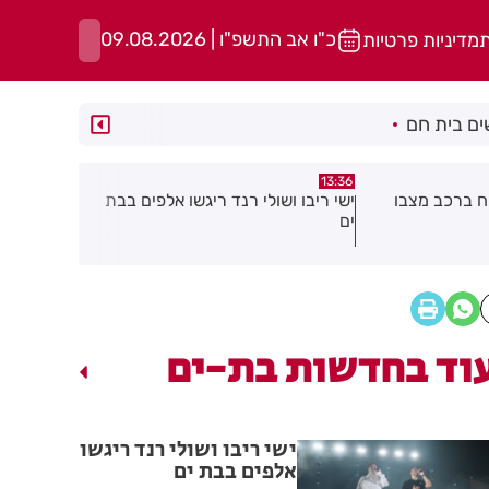
כ"ו אב התשפ"ו | 09.08.2026
ת
מדיניות פרטיות
ם בית חם
10:37
13:12
יגשו אלפים בבת
2 מנהלות חדשות במערכת החינוך
נפתחה ההר
בחולון
החברה העיר
תיפתח קבוצ
וד בחדשות בת-ים
ישי ריבו ושולי רנד ריגשו
אלפים בבת ים