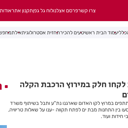
צרו קשר
פרסם אצלנו
לוח גל גפן
תקנון אתר
אודות
כללי
עמוד הבית ראשי
טעים להכיר
תחזית אסטרולוגית
אילת
מחפשי
קחו חלק במירוץ הרכבת הקלה
ה
ם
תפים במרוץ לקו האדום שארגנו נת"ע ותבל בשיתוף משרד
 בין התחנות מבת ים לפתח תקווה -ענו על שאלות טריוויה,
 חידות ועוד.