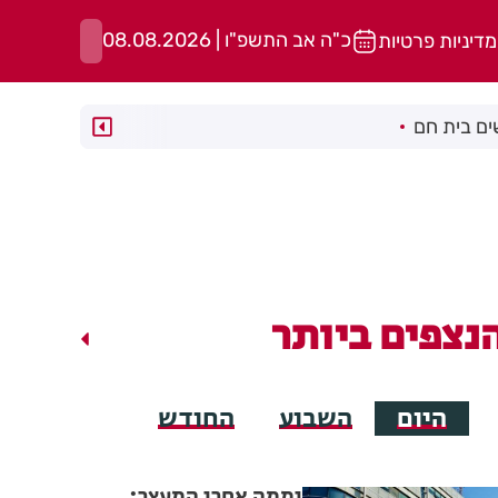
כ"ה אב התשפ"ו | 08.08.2026
מדיניות פרטיות
ם בית חם
נצפים ביותר
היום
השבוע
החודש
יממה אחרי המעצר: