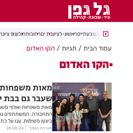
רמת גן
גבעתיים
ראשון-לציון
בת ים
רחובות
חולון
נס ציונה
עמוד הבית
תגיות
הקו האדום
הקו האדום
מאות משפחות ל
שעבר גם בבת י
מאות משפחות ואלפי משת
התחבורה. המשתתפים נסעו
ביצעו משימות, ענו על כתבי
מערכת האתר
26.08.24