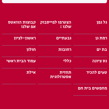
גל גפן
הצטרפו לפייסבוק
קבוצות הוואטס
שלנו :
אפ שלנו
רמת גן
גבעתיים
ראשון-לציון
בת ים
רחובות
חולון
נס ציונה
כללי
עמוד הבית ראשי
טעים להכיר
תחזית
אילת
אסטרולוגית
מחפשים בית חם